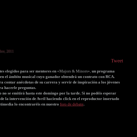
ubre, 2011
Tweet
tes elegidos para ser mentores en
«Majors & Minors»,
un programa
 en el ámbito musical cuyo ganador obtendrá un contrato con RCA.
ra contar anécdotas de su carrera y servir de inspiración a los jóvenes
ra hacerle preguntas.
no se emitirá hasta este domingo por la tarde. Si no podéis esperar
de la intervención de Avril haciendo click en el reproductor insertado
ltimedia lo encontraréis en nuestro
foro de debate
.