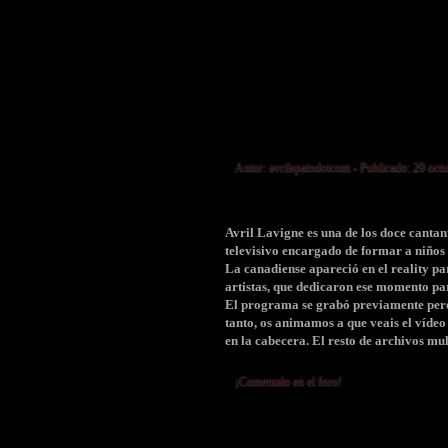
Autor:
avrilspaindotcom
- Publicado: 29 oct
Avril Lavigne es una de los doce cantan
televisivo encargado de formar a niños
La canadiense apareció en el reality pa
artistas, que dedicaron ese momento pa
El programa se grabó previamente pero 
tanto, os animamos a que veais el vídeo 
en la cabecera. El resto de archivos mu
¡Comentalo en el foro!