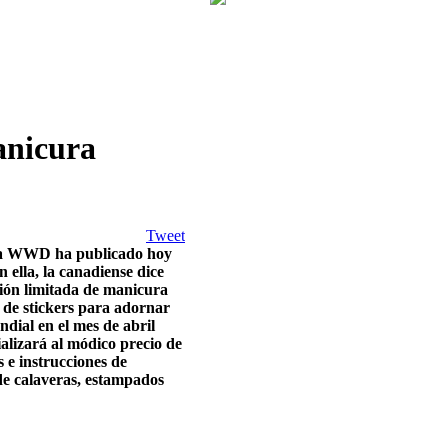
anicura
Tweet
da WWD ha publicado hoy
 ella, la canadiense dice
ción limitada de manicura
s de stickers para adornar
dial en el mes de abril
alizará al módico precio de
s e instrucciones de
 de calaveras, estampados