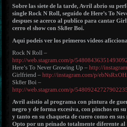
Sobre las siete de la tarde, Avril abrio su p
single Rock N Roll, seguido de Here’s To Ne
despues se acerco al publico para cantar Gir
cerro el show con Sk8er Boi.
Aqui podeis ver los primeros videos aficciona
Rock N Roll –
http://web.stagram.com/p/548084363514930
Here’s To Never Growing Up –
http://instagr
Girlfriend –
http://instagram.com/p/ebNsRxO
Sk8er Boi –
http://web.stagram.com/p/548092427279022
Avril asistio al programa con pintura de guer
negro y de forma excesiva, con pinchos en su
y tanto en su chaqueta de cuero como en sus r
Opto por un peinado totalmente diferente al 