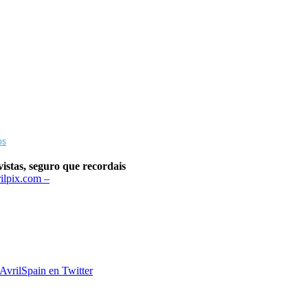
os
istas, seguro que recordais
ilpix.com –