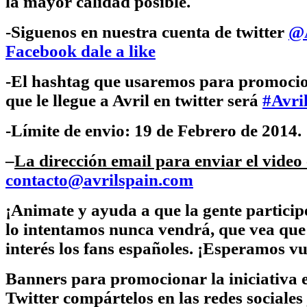
la mayor calidad posible.
-Siguenos en nuestra cuenta de twitter
@A
Facebook dale a like
-El hashtag que usaremos para promocio
que le llegue a Avril en twitter será
#Avri
-Límite de envio: 19 de Febrero de 2014.
–
La dirección email para enviar el video 
contacto@avrilspain.com
¡Animate y ayuda a que la gente particip
lo intentamos nunca vendrá, que vea que
interés los fans españoles. ¡Esperamos vu
Banners para promocionar la iniciativa 
Twitter compártelos en las redes sociales 