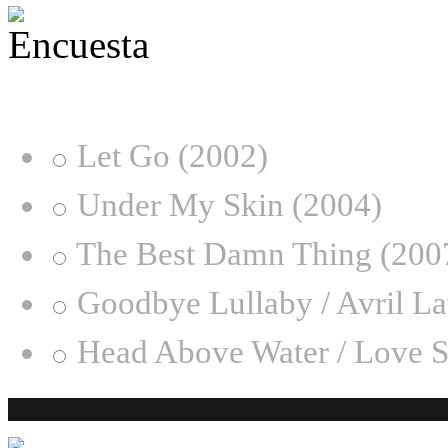
¿Desde qué era eres fan de
Let Go (2002)
Under My Skin (2004)
The Best Damn Thing (200
Goodbye Lullaby / Avril L
Head Above Water / Love S