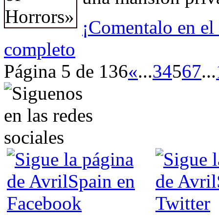
¡Comentalo en el 
completo
Página 5 de 136
«
...
3
4
5
6
7
...