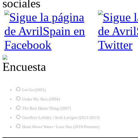
¿Desde qué era eres fan de Avril?
Let Go (2002)
Under My Skin (2004)
The Best Damn Thing (2007)
Goodbye Lullaby / Avril Lavigne (2011-2013)
Head Above Water / Love Sux (2019-Presente)