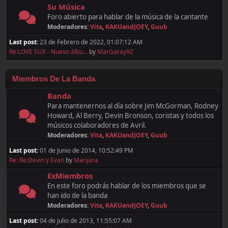
Su Música
Foro abierto para hablar de la música de la cantante
Moderadores:
Vita
,
KAKUandJOEY
,
Guub
Last post:
23 de Febrero de 2022, 01:07:12 AM
Re:LOVE SUX - Nuevo álbu...
by
MarGaray92
Miembros De La Banda
Banda
Para mantenernos al día sobre Jim McGorman, Rodney
Howard, Al Berry, Devin Bronson, coristas y todos los
músicos colaboradores de Avril.
Moderadores:
Vita
,
KAKUandJOEY
,
Guub
Last post:
01 de Junio de 2014, 10:52:49 PM
Re: Re:Devin y Evan
by
Marijara
ExMiembros
En este foro podrás hablar de los miembros que se
han ido de la banda
Moderadores:
Vita
,
KAKUandJOEY
,
Guub
Last post:
04 de Julio de 2013, 11:55:07 AM