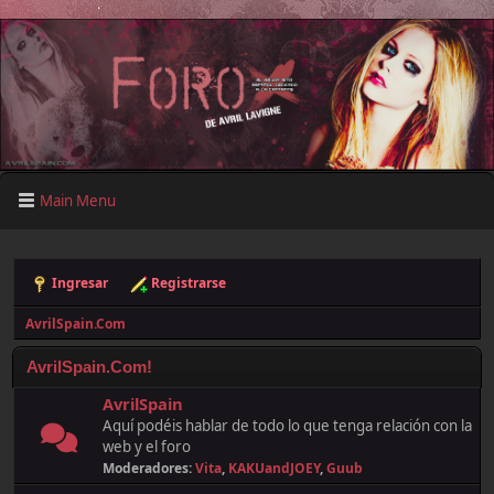
Main Menu
Ingresar
Registrarse
AvrilSpain.Com
AvrilSpain.Com!
AvrilSpain
Aquí podéis hablar de todo lo que tenga relación con la
web y el foro
Moderadores:
Vita
,
KAKUandJOEY
,
Guub