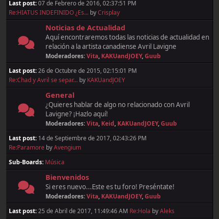
Last post:
07 de Febrero de 2016, 02:37:51 PM
Re:HIATUS INDEFINIDO ¿Es...
by
Crisplay
Noticias de Actualidad
Aquí encontraremos todas las noticias de actualidad en
relación a la artista canadiense Avril Lavigne
Moderadores:
Vita
,
KAKUandJOEY
,
Guub
Last post:
26 de Octubre de 2015, 02:15:01 PM
Re:Chad y Avril se separ...
by
KAKUandJOEY
General
¿Quieres hablar de algo no relacionado con Avril
Lavigne? ¡Hazlo aquí!
Moderadores:
Vita
,
Keid
,
KAKUandJOEY
,
Guub
Last post:
14 de Septiembre de 2017, 02:43:26 PM
Re:Paramore
by
Avengium
Sub-Boards
Música
Bienvenidos
Si eres nuevo...Este es tu foro! Preséntate!
Moderadores:
Vita
,
KAKUandJOEY
,
Guub
Last post:
25 de Abril de 2017, 11:49:46 AM
Re:Hola
by
Aleks