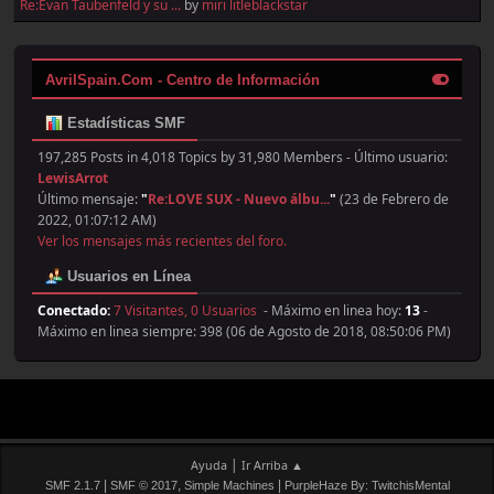
Re:Evan Taubenfeld y su ...
by
miri litleblackstar
AvrilSpain.Com - Centro de Información
Estadísticas SMF
197,285 Posts in 4,018 Topics by 31,980 Members - Último usuario:
LewisArrot
Último mensaje:
"
Re:LOVE SUX - Nuevo álbu...
"
(23 de Febrero de
2022, 01:07:12 AM)
Ver los mensajes más recientes del foro.
Usuarios en Línea
Conectado:
7 Visitantes, 0 Usuarios
- Máximo en linea hoy:
13
-
Máximo en linea siempre: 398 (06 de Agosto de 2018, 08:50:06 PM)
|
Ayuda
Ir Arriba ▲
|
,
|
SMF 2.1.7
SMF © 2017
Simple Machines
PurpleHaze By: TwitchisMental