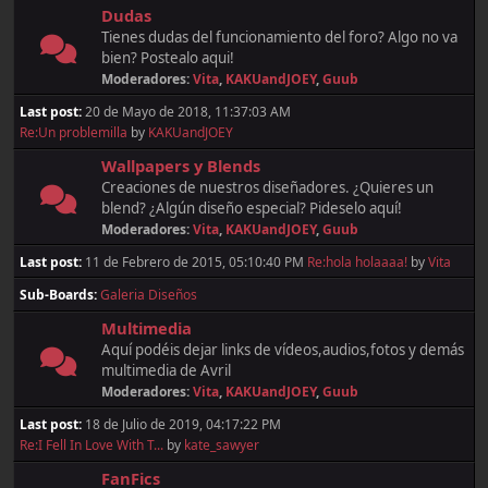
Dudas
Tienes dudas del funcionamiento del foro? Algo no va
bien? Postealo aqui!
Moderadores:
Vita
,
KAKUandJOEY
,
Guub
Last post:
20 de Mayo de 2018, 11:37:03 AM
Re:Un problemilla
by
KAKUandJOEY
Wallpapers y Blends
Creaciones de nuestros diseñadores. ¿Quieres un
blend? ¿Algún diseño especial? Pideselo aquí!
Moderadores:
Vita
,
KAKUandJOEY
,
Guub
Last post:
11 de Febrero de 2015, 05:10:40 PM
Re:hola holaaaa!
by
Vita
Sub-Boards
Galeria Diseños
Multimedia
Aquí podéis dejar links de vídeos,audios,fotos y demás
multimedia de Avril
Moderadores:
Vita
,
KAKUandJOEY
,
Guub
Last post:
18 de Julio de 2019, 04:17:22 PM
Re:I Fell In Love With T...
by
kate_sawyer
FanFics