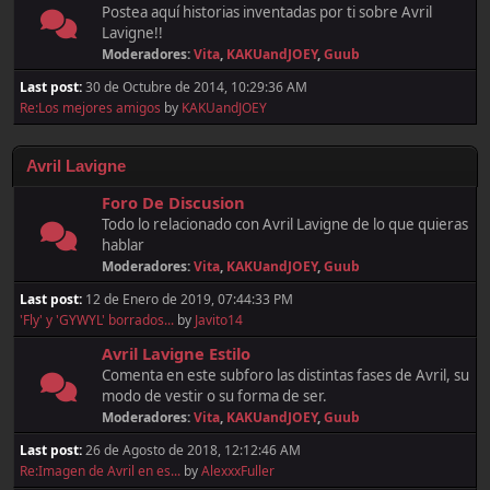
Postea aquí historias inventadas por ti sobre Avril
Lavigne!!
Moderadores:
Vita
,
KAKUandJOEY
,
Guub
Last post:
30 de Octubre de 2014, 10:29:36 AM
Re:Los mejores amigos
by
KAKUandJOEY
Avril Lavigne
Foro De Discusion
Todo lo relacionado con Avril Lavigne de lo que quieras
hablar
Moderadores:
Vita
,
KAKUandJOEY
,
Guub
Last post:
12 de Enero de 2019, 07:44:33 PM
'Fly' y 'GYWYL' borrados...
by
Javito14
Avril Lavigne Estilo
Comenta en este subforo las distintas fases de Avril, su
modo de vestir o su forma de ser.
Moderadores:
Vita
,
KAKUandJOEY
,
Guub
Last post:
26 de Agosto de 2018, 12:12:46 AM
Re:Imagen de Avril en es...
by
AlexxxFuller