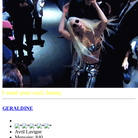
I want your soul, honey.
GERALDINE
Avril Lavigne
Mensajes: 840