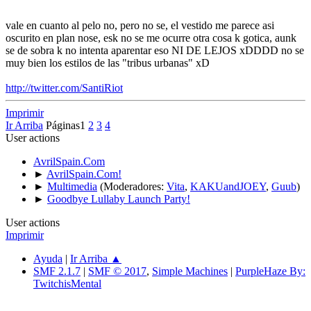
vale en cuanto al pelo no, pero no se, el vestido me parece asi
oscurito en plan nose, esk no se me ocurre otra cosa k gotica, aunk
se de sobra k no intenta aparentar eso NI DE LEJOS xDDDD no se
muy bien los estilos de las "tribus urbanas" xD
http://twitter.com/SantiRiot
Imprimir
Ir Arriba
Páginas
1
2
3
4
User actions
AvrilSpain.Com
►
AvrilSpain.Com!
►
Multimedia
(Moderadores:
Vita
,
KAKUandJOEY
,
Guub
)
►
Goodbye Lullaby Launch Party!
User actions
Imprimir
Ayuda
|
Ir Arriba ▲
SMF 2.1.7
|
SMF © 2017
,
Simple Machines
|
PurpleHaze By:
TwitchisMental