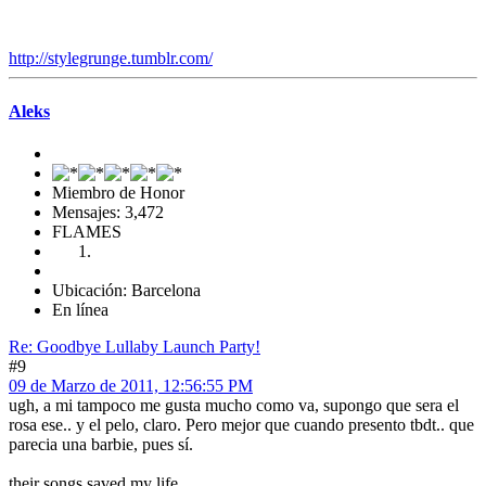
http://stylegrunge.tumblr.com/
Aleks
Miembro de Honor
Mensajes: 3,472
FLAMES
Ubicación: Barcelona
En línea
Re: Goodbye Lullaby Launch Party!
#9
09 de Marzo de 2011, 12:56:55 PM
ugh, a mi tampoco me gusta mucho como va, supongo que sera el
rosa ese.. y el pelo, claro. Pero mejor que cuando presento tbdt.. que
parecia una barbie, pues sí.
their songs saved my life