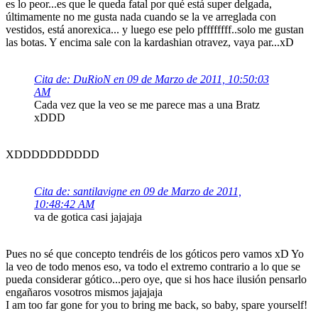
es lo peor...es que le queda fatal por qué está super delgada,
últimamente no me gusta nada cuando se la ve arreglada con
vestidos, está anorexica... y luego ese pelo pffffffff..solo me gustan
las botas. Y encima sale con la kardashian otravez, vaya par...xD
Cita de: DuRioN en 09 de Marzo de 2011, 10:50:03
AM
Cada vez que la veo se me parece mas a una Bratz
xDDD
XDDDDDDDDDD
Cita de: santilavigne en 09 de Marzo de 2011,
10:48:42 AM
va de gotica casi jajajaja
Pues no sé que concepto tendréis de los góticos pero vamos xD Yo
la veo de todo menos eso, va todo el extremo contrario a lo que se
pueda considerar gótico...pero oye, que si hos hace ilusión pensarlo
engañaros vosotros mismos jajajaja
I am too far gone for you to bring me back, so baby, spare yourself!