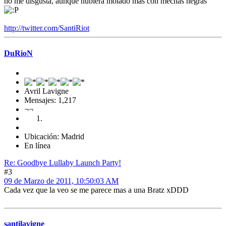
no me disgusta, aunque hubiera molado mas con mechas negras
http://twitter.com/SantiRiot
DuRioN
Avril Lavigne
Mensajes: 1,217
¬¬
Ubicación: Madrid
En línea
Re: Goodbye Lullaby Launch Party!
#3
09 de Marzo de 2011, 10:50:03 AM
Cada vez que la veo se me parece mas a una Bratz xDDD
santilavigne