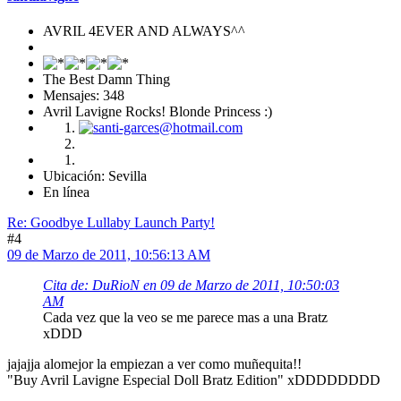
AVRIL 4EVER AND ALWAYS^^
The Best Damn Thing
Mensajes: 348
Avril Lavigne Rocks! Blonde Princess :)
Ubicación: Sevilla
En línea
Re: Goodbye Lullaby Launch Party!
#4
09 de Marzo de 2011, 10:56:13 AM
Cita de: DuRioN en 09 de Marzo de 2011, 10:50:03
AM
Cada vez que la veo se me parece mas a una Bratz
xDDD
jajajja alomejor la empiezan a ver como muñequita!!
"Buy Avril Lavigne Especial Doll Bratz Edition" xDDDDDDDD