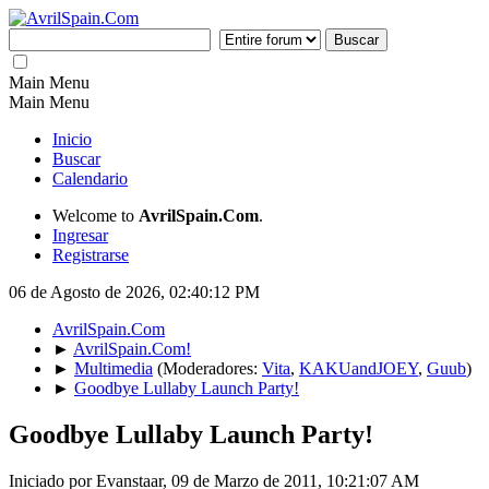
Main Menu
Main Menu
Inicio
Buscar
Calendario
Welcome to
AvrilSpain.Com
.
Ingresar
Registrarse
06 de Agosto de 2026, 02:40:12 PM
AvrilSpain.Com
►
AvrilSpain.Com!
►
Multimedia
(Moderadores:
Vita
,
KAKUandJOEY
,
Guub
)
►
Goodbye Lullaby Launch Party!
Goodbye Lullaby Launch Party!
Iniciado por Evanstaar, 09 de Marzo de 2011, 10:21:07 AM