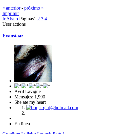
« anterior
-
próximo »
Imprimir
Ir Abajo
Páginas
1
2
3
4
User actions
Evanstaar
Avril Lavigne
Mensajes: 1,990
She ate my heart
En línea
Goodbye Lullaby Launch Party!