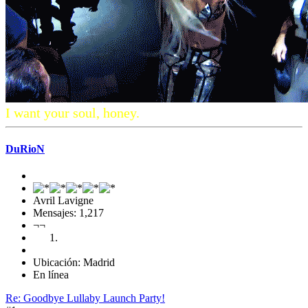
I want your soul, honey.
DuRioN
Avril Lavigne
Mensajes: 1,217
¬¬
Ubicación: Madrid
En línea
Re: Goodbye Lullaby Launch Party!