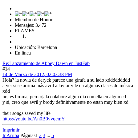
Miembro de Honor
Mensajes: 3,472
FLAMES
Ubicación: Barcelona
En línea
Re:Lanzamiento de Abbey Dawn en JustFab
#14
14 de Marzo de 2012, 02:03:38 PM
Hola? la novia de deryck parece una girafa a su lado xddddddddd
a ver si se arrima más avril a taylor y le da algunas clases de música
xdd
no, es broma, pero ojala colabore algun dia con ella en algun cd
y si, creo que avril y brody definitivamente no estan muy bien xd
their songs saved my life
https://youtu.be/An0B0vvqcmY
Imprimir
Ir Arriba
Páginas
1
2
3
...
5