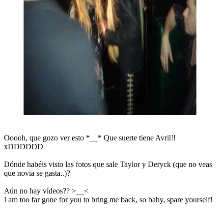
Ooooh, que gozo ver esto *__* Que suerte tiene Avril!!
xDDDDDD
Dónde habéis visto las fotos que sale Taylor y Deryck (que no veas
que novia se gasta..)?
Aún no hay vídeos?? >__<
I am too far gone for you to bring me back, so baby, spare yourself!