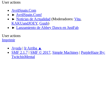
User actions
AvrilSpain.Com
►
AvrilSpain.Com!
►
Noticias de Actualidad
(Moderadores:
Vita
,
KAKUandJOEY
,
Guub
)
►
Lanzamiento de Abbey Dawn en JustFab
User actions
Imprimir
Ayuda
|
Ir Arriba ▲
SMF 2.1.7
|
SMF © 2017
,
Simple Machines
|
PurpleHaze By:
TwitchisMental