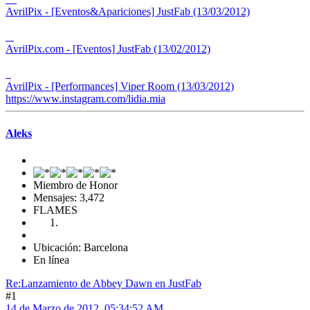
AvrilPix - [Eventos&Apariciones] JustFab (13/03/2012)
AvrilPix.com - [Eventos] JustFab (13/02/2012)
AvrilPix - [Performances] Viper Room (13/03/2012)
https://www.instagram.com/lidia.mia
Aleks
Miembro de Honor
Mensajes: 3,472
FLAMES
Ubicación: Barcelona
En línea
Re:Lanzamiento de Abbey Dawn en JustFab
#1
14 de Marzo de 2012, 05:34:52 AM