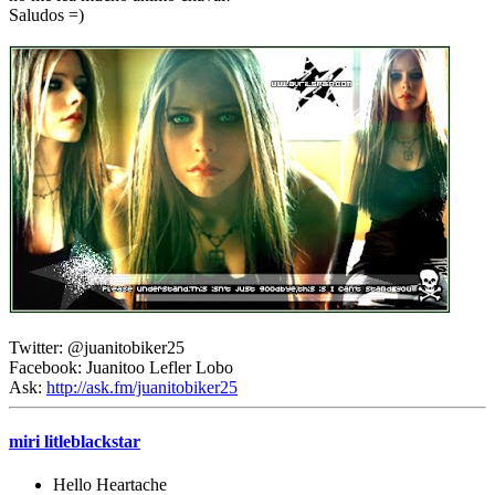
Saludos =)
Twitter: @juanitobiker25
Facebook: Juanitoo Lefler Lobo
Ask:
http://ask.fm/juanitobiker25
miri litleblackstar
Hello Heartache