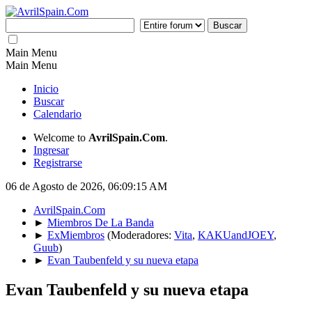
Main Menu
Main Menu
Inicio
Buscar
Calendario
Welcome to
AvrilSpain.Com
.
Ingresar
Registrarse
06 de Agosto de 2026, 06:09:15 AM
AvrilSpain.Com
►
Miembros De La Banda
►
ExMiembros
(Moderadores:
Vita
,
KAKUandJOEY
,
Guub
)
►
Evan Taubenfeld y su nueva etapa
Evan Taubenfeld y su nueva etapa