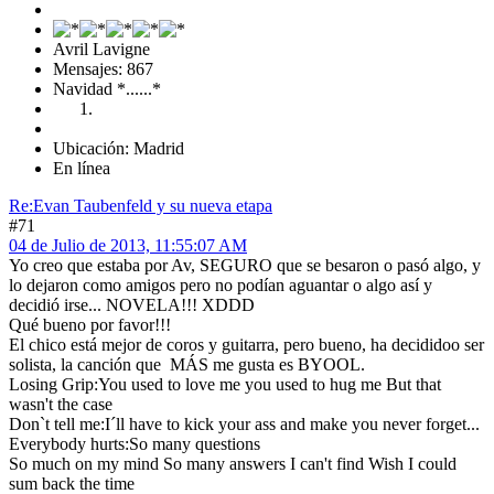
Avril Lavigne
Mensajes: 867
Navidad *......*
Ubicación: Madrid
En línea
Re:Evan Taubenfeld y su nueva etapa
#71
04 de Julio de 2013, 11:55:07 AM
Yo creo que estaba por Av, SEGURO que se besaron o pasó algo, y
lo dejaron como amigos pero no podían aguantar o algo así y
decidió irse... NOVELA!!! XDDD
Qué bueno por favor!!!
El chico está mejor de coros y guitarra, pero bueno, ha decididoo ser
solista, la canción que MÁS me gusta es BYOOL.
Losing Grip:You used to love me you used to hug me But that
wasn't the case
Don`t tell me:I´ll have to kick your ass and make you never forget...
Everybody hurts:So many questions
So much on my mind So many answers I can't find Wish I could
sum back the time