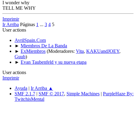
I wonder why
TELL ME WHY
Imprimir
Ir Arriba
Páginas
1
...
3
4
5
User actions
AvrilSpain.Com
►
Miembros De La Banda
►
ExMiembros
(Moderadores:
Vita
,
KAKUandJOEY
,
Guub
)
►
Evan Taubenfeld y su nueva etapa
User actions
Imprimir
Ayuda
|
Ir Arriba ▲
SMF 2.1.7
|
SMF © 2017
,
Simple Machines
|
PurpleHaze By:
TwitchisMental