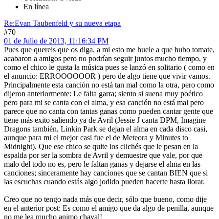
En línea
Re:Evan Taubenfeld y su nueva etapa
#70
01 de Julio de 2013, 11:16:34 PM
Pues que quereis que os diga, a mi esto me huele a que hubo tomate,
acabaron a amigos pero no podrían seguir juntos mucho tiempo, y
como el chico le gusta la música pues se lanzó en solitario ( como en
el anuncio: ERROOOOOOR ) pero de algo tiene que vivir vamos.
Principalmente esta canción no está tan mal como la otra, pero como
dijeron anteriormente: Le falta garra; siento si suena muy poético
pero para mi se canta con el alma, y esa canción no está mal pero
parece que no canta con tantas ganas como pueden cantar gente que
tiene más exito saliendo ya de Avril (Jessie J canta DPM, Imagine
Dragons también, Linkin Park se dejan el alma en cada disco casi,
aunque para mi el mejor casi fue el de Meteora y Minutes to
Midnight). Que ese chico se quite los clichés que le pesan en la
espalda por ser la sombra de Avril y demuestre que vale, por que
malo del todo no es, pero le faltan ganas y dejarse el alma en las
canciones; sinceramente hay canciones que se cantan BIEN que si
las escuchas cuando estás algo jodido pueden hacerte hasta llorar.
Creo que no tengo nada más que decir, sólo que bueno, como dije
en el anterior post: Es como el amigo que da algo de penilla, aunque
no me lea mucho animo chaval!