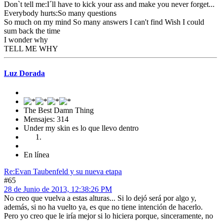
Don`t tell me:I´ll have to kick your ass and make you never forget...
Everybody hurts:So many questions
So much on my mind So many answers I can't find Wish I could
sum back the time
I wonder why
TELL ME WHY
Luz Dorada
The Best Damn Thing
Mensajes: 314
Under my skin es lo que llevo dentro
En línea
Re:Evan Taubenfeld y su nueva etapa
#65
28 de Junio de 2013, 12:38:26 PM
No creo que vuelva a estas alturas... Si lo dejó será por algo y,
además, si no ha vuelto ya, es que no tiene intención de hacerlo.
Pero yo creo que le iría mejor si lo hiciera porque, sinceramente, no