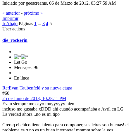
Iniciado por geescreams, 06 de Marzo de 2012, 03:27:59 AM
« anterior
-
próximo »
Imprimir
Ir Abajo
Páginas
1
...
3
4
5
User actions
die_rockerin
Let Go
Mensajes: 96
En línea
Re:Evan Taubenfeld y su nueva etapa
#60
25 de Junio de 2013, 10:28:11 PM
Evan siempre me cayo muyyyyyy bien
incluso me gustaba xDDD ahi cuando acompañaba a Avril en LG
La verdad ahora...no es mi tipo
Creo q el chico tiene talento para componer, sus letras son buenas! el
problema es q no es un buen interprete! mmmm sobre la voz...