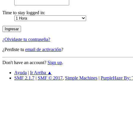
Time to stay logged in:
¿Olvidaste tu contraseña?
¿Perdiste tu
email de activación
?
Don't have an account?
Sign up
.
Ayuda
|
Ir Arriba ▲
SMF 2.1.7
|
SMF © 2017
,
Simple Machines
|
PurpleHaze By: 