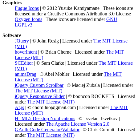
Graphics
Fugue Icons
| © 2012 Yusuke Kamiyamane | These icons are
licensed under a Creative Commons Attribution 3.0 License
Oxygen Icons
| These icons are licensed under
GNU
LGPLv3
Software
JQuery
| © John Resig | Licensed under
The MIT License
(MIT)
hoverIntent
| © Brian Cherne | Licensed under
The MIT
License (MIT)
SCEditor
| © Sam Clarke | Licensed under
The MIT License
(MIT)
animaDrag
| © Abel Mohler | Licensed under
The MIT
License (MIT)
jQuery Custom Scrollbar
| © Maciej Zubala | Licensed under
The MIT License (MIT)
jQuery Responsive Slider
| © booncon ROCKETS | Licensed
under
The MIT License (MIT)
At.js
| © chord.luo@gmail.com | Licensed under
The MIT
License (MIT)
HTML5 Desktop Notifications
| © Tsvetan Tsvetkov |
Licensed under
The Apache License Version 2.0
GAuth Code Generator/Validator
| © Chris Cornutt | Licensed
under
The MIT License (MIT)