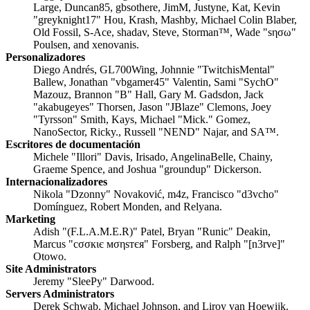
Large, Duncan85, gbsothere, JimM, Justyne, Kat, Kevin
"greyknight17" Hou, Krash, Mashby, Michael Colin Blaber,
Old Fossil, S-Ace, shadav, Steve, Storman™, Wade "sησω"
Poulsen, and xenovanis.
Personalizadores
Diego Andrés, GL700Wing, Johnnie "TwitchisMental"
Ballew, Jonathan "vbgamer45" Valentin, Sami "SychO"
Mazouz, Brannon "B" Hall, Gary M. Gadsdon, Jack
"akabugeyes" Thorsen, Jason "JBlaze" Clemons, Joey
"Tyrsson" Smith, Kays, Michael "Mick." Gomez,
NanoSector, Ricky., Russell "NEND" Najar, and SA™.
Escritores de documentación
Michele "Illori" Davis, Irisado, AngelinaBelle, Chainy,
Graeme Spence, and Joshua "groundup" Dickerson.
Internacionalizadores
Nikola "Dzonny" Novaković, m4z, Francisco "d3vcho"
Domínguez, Robert Monden, and Relyana.
Marketing
Adish "(F.L.A.M.E.R)" Patel, Bryan "Runic" Deakin,
Marcus "cσσкιє мσηѕтєя" Forsberg, and Ralph "[n3rve]"
Otowo.
Site Administrators
Jeremy "SleePy" Darwood.
Servers Administrators
Derek Schwab, Michael Johnson, and Liroy van Hoewijk.