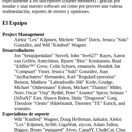
especialmente a los suscriptores (charter members) - gracias por
instalar y usar nuestro software así como por proveer una valiosa
realimentación, reportes de errores y opiniones.
El Equipo
Project Management
Aleksi "Lex" Kilpinen, Michele "Illori" Davis, Jessica "Suki"
González, and Will "Kindred" Wagner.
Desarrolladores
Jon "Sesquipedalian" Stovell, John "live627" Rayes, Aaron
van Geffen, Antechinus, Bjoern "Bloc" Kristiansen, Brad
"IchBin™" Grow, Colin Schoen, emanuele, Hendrik Jan
"Compuart" Visser, Jessica "Suki" González, Juan
"JayBachatero" Hernandez, Karl "RegularExpression"
Benson, Matthew "Labradoodle-360" Kerle, Grudge,
Michael "Oldiesmann" Eshom, Michael "Thantos" Miller,
Norv, Oscar "Ozp" Rydhé, Peter "Arantor" Spicer, Selman "
[SiNaN]" Eser, Shawn Bulen, Shitiz "Dragooon" Garg,
Theodore "Orstio" Hildebrandt, Thorsten "TE" Eurich, and
winrules.
Especialistas de soporte
Will "Kindred" Wagner, Doug Heffernan, lurkalot, Aleksi
"Lex" Kilpinen, br360, GigaWatt, ziycon, Adam Tallon,
Bigguy, Bruno "margarett" Alves, CapadY, ChalkCat, Chas