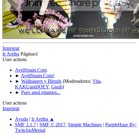
Imprimir
Ir Arriba
Páginas
1
User actions
AvrilSpain.Com
►
AvrilSpain.Com!
►
Wallpapers y Blends
(Moderadores:
Vita
,
KAKUandJOEY
,
Guub
)
►
Pues aquí estamos...
User actions
Imprimir
Ayuda
|
Ir Arriba ▲
SMF 2.1.7
|
SMF © 2017
,
Simple Machines
|
PurpleHaze By:
TwitchisMental