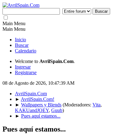
Main Menu
Main Menu
Inicio
Buscar
Calendario
Welcome to
AvrilSpain.Com
.
Ingresar
Registrarse
08 de Agosto de 2026, 10:47:39 AM
AvrilSpain.Com
►
AvrilSpain.Com!
►
Wallpapers y Blends
(Moderadores:
Vita
,
KAKUandJOEY
,
Guub
)
►
Pues aquí estamos...
Pues aquí estamos...