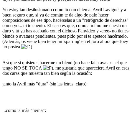
Yo estoy tan desilusionado como tú con el tema 'Avril Lavigne' y a
buen seguro que, si ya de común te da algo de palo hacer
composiciones de ese tipo, hacérselas a un "retrógrado de derechas"
como yo... ni te cuento. El caso es que, como a mí no me cuesta un
duro y tú ya has acabado con el dichoso Fanvídeo y -creo- no tienes
blends o avatares pendientes, pues pido por si te apetece hacérmelo.
(Además, os viene bien tener un 'sparring' en el foro ahora que Joey
no postea
).
Así que si quisieras hacerme un blend (no hace falta avatar... el que
tengo NO SE TOCA
), me gustaría que apareciera Avril en esas
dos caras que muestra tan bien según la ocasión:
tanto la Avril más "dura" (sin las letras, claro):
...como la más "tierna":