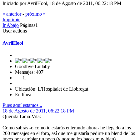
Iniciado por AvrilHool, 18 de Agosto de 2011, 06:22:18 PM
« anterior
-
próximo »
Imprimir
Ir Abajo
Páginas
1
User actions
AvrilHool
Goodbye Lullaby
Mensajes: 407
Ubicación: L'Hospitalet de Llobregat
En línea
Pues aquí estamos...
18 de Agosto de 2011, 06:22:18 PM
Querida Lidia-Vita:
Como sabrás -o como te estarás enterando ahora- he llegado a los
200 mensajes en el foro, así que me gustaría pedirte un blend de los
tuyos por cambiar un poco (y porque los haces muy bien).