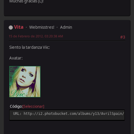
Muchas gracias (L)!
Vita
Webmisstres!
Admin
15 de Febrero de 2012, 03:20:38 AM
#3
Siento la tardanza Viic:
Avatar:
Código
[Seleccionar]
URL: http://i2.photobucket.com/albums/y13/AvrilSpain/Blen