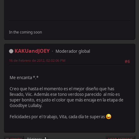
In the coming soon
KAKUandJOEY
Moderador global
16 de Febrero de 2012, 02:02:06 PM
#6
Me encanta *.*
Creo que hasta el momento es el mejor diseño que has
llevado, Viic. Además ese tono verdoso parecido al mío es
super bonito, es justo el color que más encaja en la etapa de
Goodbye Lullaby.
Felicidades por el trabajo, Vita, cada día te superas