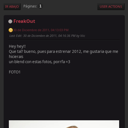
Páginas
1
IR ABAJO
USER ACTIONS
FreakOut
30 de Diciembre de 2011, 04:13:03 PM
Last Edit
: 30 de Diciembre de 2011, 04:16:36 PM by Viic
Hey hey!!
Que tal? bueno, pues para estrenar 2012, me gustaria que me
hicierais
un blend con estas fotos, porrfa =3
FOTO1