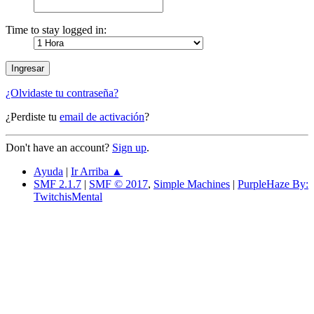
Time to stay logged in:
¿Olvidaste tu contraseña?
¿Perdiste tu
email de activación
?
Don't have an account?
Sign up
.
Ayuda
|
Ir Arriba ▲
SMF 2.1.7
|
SMF © 2017
,
Simple Machines
|
PurpleHaze By:
TwitchisMental