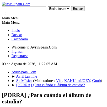
Main Menu
Main Menu
Inicio
Buscar
Calendario
Welcome to
AvrilSpain.Com
.
Ingresar
Registrarse
09 de Agosto de 2026, 11:27:05 AM
AvrilSpain.Com
►
Avril Lavigne
►
Su Música
(Moderadores:
Vita
,
KAKUandJOEY
,
Guub
)
►
[PORRA] ¿Para cuándo el álbum de estudio?
[PORRA] ¿Para cuándo el álbum de
estudio?