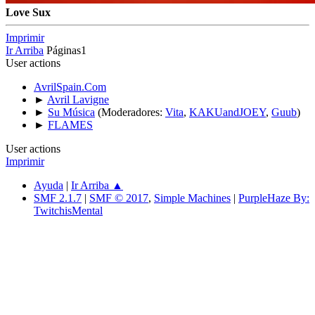
Love Sux
Imprimir
Ir Arriba
Páginas
1
User actions
AvrilSpain.Com
►
Avril Lavigne
►
Su Música
(Moderadores:
Vita
,
KAKUandJOEY
,
Guub
)
►
FLAMES
User actions
Imprimir
Ayuda
|
Ir Arriba ▲
SMF 2.1.7
|
SMF © 2017
,
Simple Machines
|
PurpleHaze By:
TwitchisMental