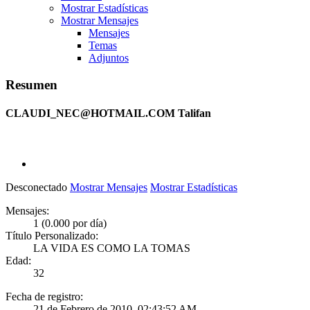
Mostrar Estadísticas
Mostrar Mensajes
Mensajes
Temas
Adjuntos
Resumen
CLAUDI_NEC@HOTMAIL.COM
Talifan
Desconectado
Mostrar Mensajes
Mostrar Estadísticas
Mensajes:
1 (0.000 por día)
Título Personalizado:
LA VIDA ES COMO LA TOMAS
Edad:
32
Fecha de registro:
21 de Febrero de 2010, 02:43:52 AM