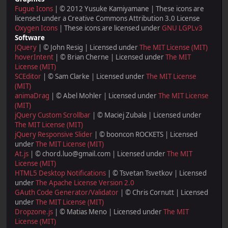
Fugue Icons
| © 2012 Yusuke Kamiyamane | These icons are
licensed under a Creative Commons Attribution 3.0 License
Oxygen Icons
| These icons are licensed under
GNU LGPLv3
Software
JQuery
| © John Resig | Licensed under
The MIT License (MIT)
hoverIntent
| © Brian Cherne | Licensed under
The MIT
License (MIT)
SCEditor
| © Sam Clarke | Licensed under
The MIT License
(MIT)
animaDrag
| © Abel Mohler | Licensed under
The MIT License
(MIT)
jQuery Custom Scrollbar
| © Maciej Zubala | Licensed under
The MIT License (MIT)
jQuery Responsive Slider
| © booncon ROCKETS | Licensed
under
The MIT License (MIT)
At.js
| © chord.luo@gmail.com | Licensed under
The MIT
License (MIT)
HTML5 Desktop Notifications
| © Tsvetan Tsvetkov | Licensed
under
The Apache License Version 2.0
GAuth Code Generator/Validator
| © Chris Cornutt | Licensed
under
The MIT License (MIT)
Dropzone.js
| © Matias Meno | Licensed under
The MIT
License (MIT)