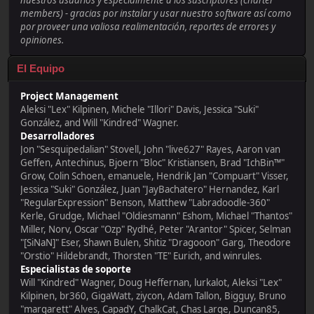
nuestros usuarios y especialmente a los suscriptores (charter
members) - gracias por instalar y usar nuestro software así como
por proveer una valiosa realimentación, reportes de errores y
opiniones.
El Equipo
Project Management
Aleksi "Lex" Kilpinen, Michele "Illori" Davis, Jessica "Suki"
González, and Will "Kindred" Wagner.
Desarrolladores
Jon "Sesquipedalian" Stovell, John "live627" Rayes, Aaron van
Geffen, Antechinus, Bjoern "Bloc" Kristiansen, Brad "IchBin™"
Grow, Colin Schoen, emanuele, Hendrik Jan "Compuart" Visser,
Jessica "Suki" González, Juan "JayBachatero" Hernandez, Karl
"RegularExpression" Benson, Matthew "Labradoodle-360"
Kerle, Grudge, Michael "Oldiesmann" Eshom, Michael "Thantos"
Miller, Norv, Oscar "Ozp" Rydhé, Peter "Arantor" Spicer, Selman
"[SiNaN]" Eser, Shawn Bulen, Shitiz "Dragooon" Garg, Theodore
"Orstio" Hildebrandt, Thorsten "TE" Eurich, and winrules.
Especialistas de soporte
Will "Kindred" Wagner, Doug Heffernan, lurkalot, Aleksi "Lex"
Kilpinen, br360, GigaWatt, ziycon, Adam Tallon, Bigguy, Bruno
"margarett" Alves, CapadY, ChalkCat, Chas Large, Duncan85,