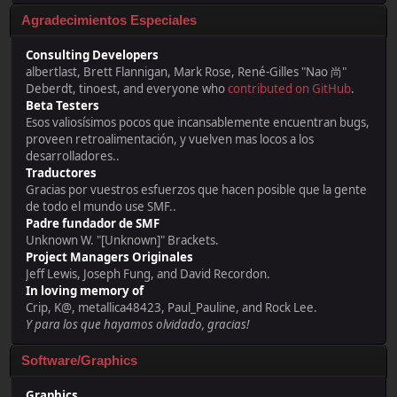
Agradecimientos Especiales
Consulting Developers
albertlast, Brett Flannigan, Mark Rose, René-Gilles "Nao 尚"
Deberdt, tinoest, and everyone who
contributed on GitHub
.
Beta Testers
Esos valiosísimos pocos que incansablemente encuentran bugs,
proveen retroalimentación, y vuelven mas locos a los
desarrolladores..
Traductores
Gracias por vuestros esfuerzos que hacen posible que la gente
de todo el mundo use SMF..
Padre fundador de SMF
Unknown W. "[Unknown]" Brackets.
Project Managers Originales
Jeff Lewis, Joseph Fung, and David Recordon.
In loving memory of
Crip, K@, metallica48423, Paul_Pauline, and Rock Lee.
Y para los que hayamos olvidado, gracias!
Software/Graphics
Graphics