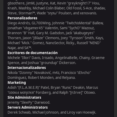
gbsothere, JimM, Justyne, Kat, Kevin "greyknight17" Hou,
Krash, Mashby, Michael Colin Blaber, Old Fossil, S-Ace, shadav,
Steve, Storman™, Wade "sησω" Poulsen, and xenovanis.
Personalizadores
Diego Andrés, GL700Wing, Johnnie "TwitchisMental" Ballew,
Jonathan "vbgamer45" Valentin, Sami "SychO" Mazouz,
Brannon "B" Hall, Gary M. Gadsdon, Jack "akabugeyes"
Thorsen, Jason "JBlaze" Clemons, Joey "Tyrsson" Smith, Kays,
Michael "Mick." Gomez, NanoSector, Ricky., Russell "NEND"
Najar, and SA™.
Escritores de documentación
Michele "Illori" Davis, Irisado, AngelinaBelle, Chainy, Graeme
Spence, and Joshua "groundup" Dickerson.
Internacionalizadores
Nikola "Dzonny" Novaković, m4z, Francisco "d3vcho"
Domínguez, Robert Monden, and Relyana.
Marketing
Adish "(F.L.A.M.E.R)" Patel, Bryan "Runic" Deakin, Marcus
"cσσкιє мσηѕтєя" Forsberg, and Ralph "[n3rve]" Otowo.
Site Administrators
Jeremy "SleePy" Darwood.
Servers Administrators
Derek Schwab, Michael Johnson, and Liroy van Hoewijk.