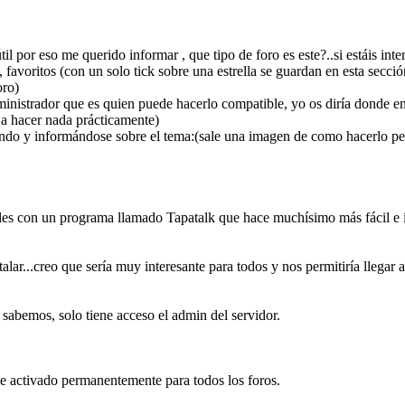
il por eso me querido informar , que tipo de foro es este?..si estáis in
, favoritos (con un solo tick sobre una estrella se guardan en esta secc
oro)
inistrador que es quien puede hacerlo compatible, yo os diría donde en
ja hacer nada prácticamente)
ando y informándose sobre el tema:(sale una imagen de como hacerlo pero
les con un programa llamado Tapatalk que hace muchísimo más fácil e in
stalar...creo que sería muy interesante para todos y nos permitiría llega
o sabemos, solo tiene acceso el admin del servidor.
de activado permanentemente para todos los foros.