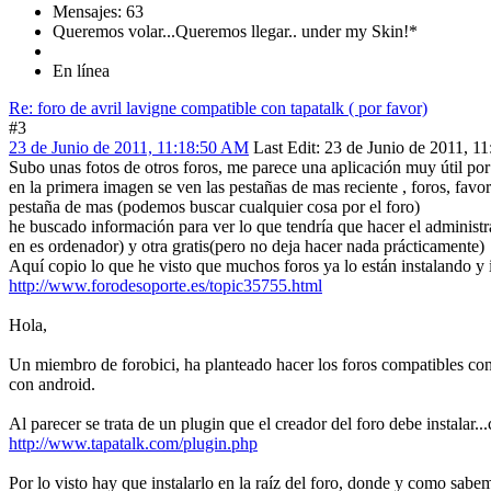
Mensajes: 63
Queremos volar...Queremos llegar.. under my Skin!*
En línea
Re: foro de avril lavigne compatible con tapatalk ( por favor)
#3
23 de Junio de 2011, 11:18:50 AM
Last Edit
: 23 de Junio de 2011, 1
Subo unas fotos de otros foros, me parece una aplicación muy útil por 
en la primera imagen se ven las pestañas de mas reciente , foros, favor
pestaña de mas (podemos buscar cualquier cosa por el foro)
he buscado información para ver lo que tendría que hacer el administr
en es ordenador) y otra gratis(pero no deja hacer nada prácticamente)
Aquí copio lo que he visto que muchos foros ya lo están instalando y 
http://www.forodesoporte.es/topic35755.html
Hola,
Un miembro de forobici, ha planteado hacer los foros compatibles con
con android.
Al parecer se trata de un plugin que el creador del foro debe instalar.
http://www.tapatalk.com/plugin.php
Por lo visto hay que instalarlo en la raíz del foro, donde y como sabem