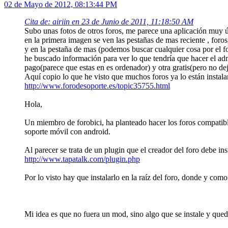
02 de Mayo de 2012, 08:13:44 PM
Cita de: airiin en 23 de Junio de 2011, 11:18:50 AM
Subo unas fotos de otros foros, me parece una aplicación muy út
en la primera imagen se ven las pestañas de mas reciente , foros
y en la pestaña de mas (podemos buscar cualquier cosa por el f
he buscado información para ver lo que tendría que hacer el adm
pago(parece que estas en es ordenador) y otra gratis(pero no de
Aquí copio lo que he visto que muchos foros ya lo están instal
http://www.forodesoporte.es/topic35755.html
Hola,
Un miembro de forobici, ha planteado hacer los foros compatib
soporte móvil con android.
Al parecer se trata de un plugin que el creador del foro debe in
http://www.tapatalk.com/plugin.php
Por lo visto hay que instalarlo en la raíz del foro, donde y com
Mi idea es que no fuera un mod, sino algo que se instale y que