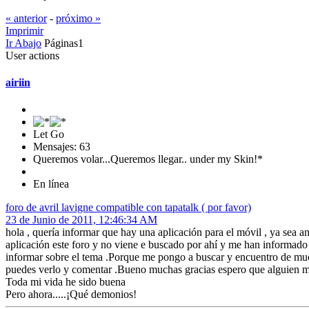
« anterior
-
próximo »
Imprimir
Ir Abajo
Páginas
1
User actions
airiin
Let Go
Mensajes: 63
Queremos volar...Queremos llegar.. under my Skin!*
En línea
foro de avril lavigne compatible con tapatalk ( por favor)
23 de Junio de 2011, 12:46:34 AM
hola , quería informar que hay una aplicación para el móvil , ya sea an
aplicación este foro y no viene e buscado por ahí y me han informado q
informar sobre el tema .Porque me pongo a buscar y encuentro de much
puedes verlo y comentar .Bueno muchas gracias espero que alguien me
Toda mi vida he sido buena
Pero ahora.....¡Qué demonios!