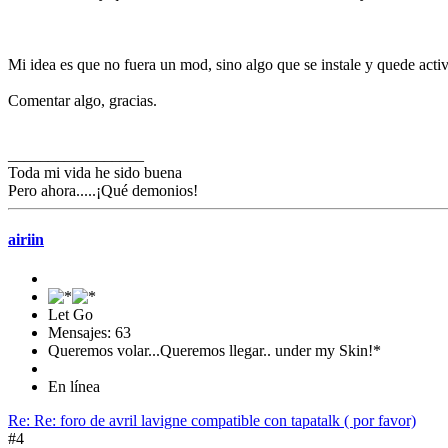
Mi idea es que no fuera un mod, sino algo que se instale y quede act
Comentar algo, gracias.
_________________
Toda mi vida he sido buena
Pero ahora.....¡Qué demonios!
airiin
Let Go
Mensajes: 63
Queremos volar...Queremos llegar.. under my Skin!*
En línea
Re: Re: foro de avril lavigne compatible con tapatalk ( por favor)
#4