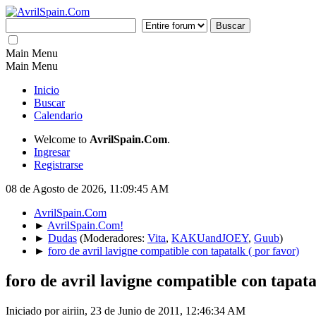
Main Menu
Main Menu
Inicio
Buscar
Calendario
Welcome to
AvrilSpain.Com
.
Ingresar
Registrarse
08 de Agosto de 2026, 11:09:45 AM
AvrilSpain.Com
►
AvrilSpain.Com!
►
Dudas
(Moderadores:
Vita
,
KAKUandJOEY
,
Guub
)
►
foro de avril lavigne compatible con tapatalk ( por favor)
foro de avril lavigne compatible con tapata
Iniciado por airiin, 23 de Junio de 2011, 12:46:34 AM