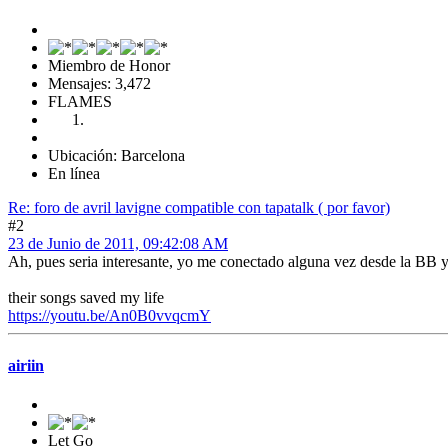
Miembro de Honor
Mensajes: 3,472
FLAMES
Ubicación: Barcelona
En línea
Re: foro de avril lavigne compatible con tapatalk ( por favor)
#2
23 de Junio de 2011, 09:42:08 AM
Ah, pues seria interesante, yo me conectado alguna vez desde la BB y h
their songs saved my life
https://youtu.be/An0B0vvqcmY
airiin
Let Go