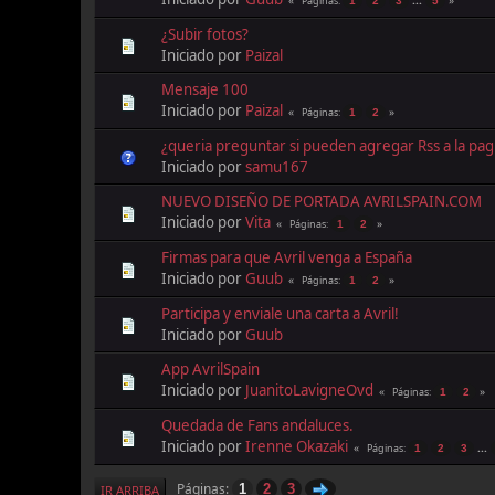
Páginas
1
2
3
5
¿Subir fotos?
Iniciado por
Paizal
Mensaje 100
Iniciado por
Paizal
Páginas
1
2
¿queria preguntar si pueden agregar Rss a la pagin
Iniciado por
samu167
NUEVO DISEÑO DE PORTADA AVRILSPAIN.COM
Iniciado por
Vita
Páginas
1
2
Firmas para que Avril venga a España
Iniciado por
Guub
Páginas
1
2
Participa y enviale una carta a Avril!
Iniciado por
Guub
App AvrilSpain
Iniciado por
JuanitoLavigneOvd
Páginas
1
2
Quedada de Fans andaluces.
Iniciado por
Irenne Okazaki
...
Páginas
1
2
3
Páginas
1
2
3
IR ARRIBA