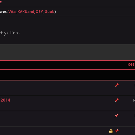
e
ores:
Vita
,
KAKUandJOEY
,
Guub
)
b y el foro
Res
n 2014