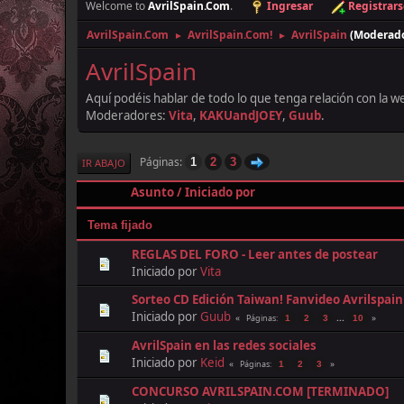
Welcome to
AvrilSpain.Com
.
Ingresar
Registrars
AvrilSpain.Com
AvrilSpain.Com!
AvrilSpain
(Moderad
►
►
AvrilSpain
Aquí podéis hablar de todo lo que tenga relación con la we
Moderadores:
Vita
,
KAKUandJOEY
,
Guub
.
Páginas
1
2
3
IR ABAJO
Asunto
/
Iniciado por
Tema fijado
REGLAS DEL FORO - Leer antes de postear
Iniciado por
Vita
Sorteo CD Edición Taiwan! Fanvideo Avrilspai
Iniciado por
Guub
...
Páginas
1
2
3
10
AvrilSpain en las redes sociales
Iniciado por
Keid
Páginas
1
2
3
CONCURSO AVRILSPAIN.COM [TERMINADO]