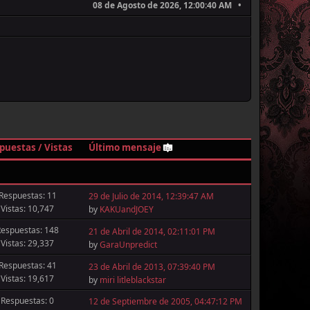
08 de Agosto de 2026, 12:00:40 AM
puestas
/
Vistas
Último mensaje
Respuestas: 11
29 de Julio de 2014, 12:39:47 AM
Vistas: 10,747
by
KAKUandJOEY
Respuestas: 148
21 de Abril de 2014, 02:11:01 PM
Vistas: 29,337
by
GaraUnpredict
Respuestas: 41
23 de Abril de 2013, 07:39:40 PM
Vistas: 19,617
by
miri litleblackstar
Respuestas: 0
12 de Septiembre de 2005, 04:47:12 PM