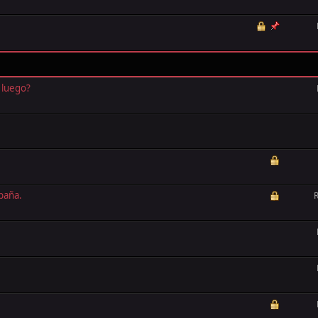
 luego?
paña.