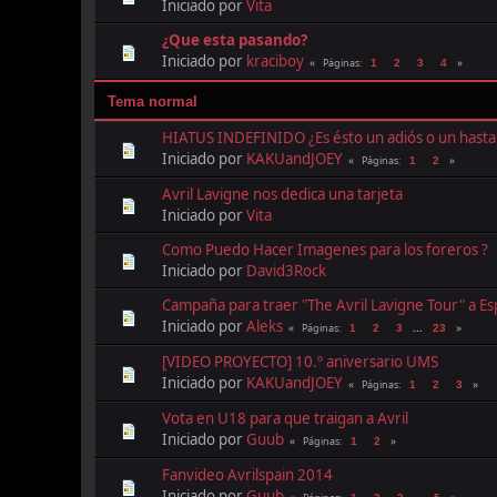
Iniciado por
Vita
¿Que esta pasando?
Iniciado por
kraciboy
Páginas
1
2
3
4
Tema normal
HIATUS INDEFINIDO ¿Es ésto un adiós o un hasta
Iniciado por
KAKUandJOEY
Páginas
1
2
Avril Lavigne nos dedica una tarjeta
Iniciado por
Vita
Como Puedo Hacer Imagenes para los foreros ?
Iniciado por
David3Rock
Campaña para traer "The Avril Lavigne Tour" a Es
Iniciado por
Aleks
...
Páginas
1
2
3
23
[VIDEO PROYECTO] 10.º aniversario UMS
Iniciado por
KAKUandJOEY
Páginas
1
2
3
Vota en U18 para que traigan a Avril
Iniciado por
Guub
Páginas
1
2
Fanvideo Avrilspain 2014
Iniciado por
Guub
...