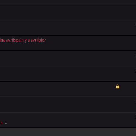
a avrilspain y a avrilpix?
5