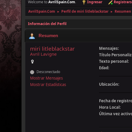
Welcome to
AvrilSpain.Com
.
Ingresar
Registrars
AvrilSpain.Com
Perfil de miri litleblackstar
Resumen
►
►
Información del Perfil
Resumen
miri litleblackstar
Mensajes:
Avril Lavigne
Título Personali
Texto personal:
Edad:
Desconectado
Mostrar Mensajes
Ubicación:
Mostrar Estadísticas
Fecha de registro
Hora Local:
Última vez activ