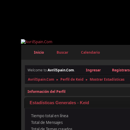
Inicio
Buscar
Calendario
Welcome to
AvrilSpain.Com
.
Ingresar
Registrars
AvrilSpain.Com
Perfil de Keid
Mostrar Estadísticas
►
►
Información del Perfil
Estadísticas Generales - Keid
Tiempo total en línea
Total de Mensajes
Total de Temas creados