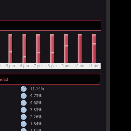
m
5 pm
6 pm
7 pm
8 pm
9 pm
10 pm
11 pm
vidad
11.16%
4.73%
4.68%
3.33%
2.26%
1.84%
1.81%