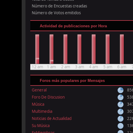
Número de Encuestas creadas
Número de Votos emitidos
Actividad de publicaciones por Hora
12 am
1 am
2 am
3 am
4 am
5 am
6 am
Foros más populares por Mensajes
General
85
Foro De Discusion
53
Música
34
Multimedia
30
Noticias de Actualidad
22
Su Música
13
ExMiembros
12