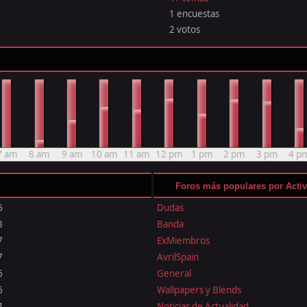
1 encuestas
2 votos
7 am
8 am
9 am
10 am
11 am
12 pm
1 pm
2 pm
3 pm
4 p
Foros más populares por Acti
6
Dudas
8
Banda
7
ExMiembros
7
AvrilSpain
6
General
6
Wallpapers y Blends
4
Noticias de Actualidad