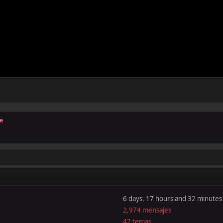
e
6 days, 17 hours and 32 minutes
2,974 mensajes
47 temas