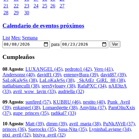
21
22
23
24
25
26
27
28
29
30
Calendario de eventos próximos
List
Mes:
Semana
para
Cumpleaños
08 Agosto
:
LUXANGEL (45)
,
pedroto1 (42)
,
Vero (41)
,
Andersonsr (40)
,
davidf1 (39)
,
entennyBura (39)
,
david87 (39)
,
SaLoKaJeSs (38)
,
LaLoKaJeSs (38)
,
_SkAtEr_GiRL_88 (38)
,
natliabianculli (38)
,
seesSyloany (38)
,
RafaPXC (34)
,
nAll3tzA
(33)
,
avril_wow_lavin (33)
,
audriella (32)
09 Agosto
:
sunfired (57)
,
KUBRU (46)
,
nestito (40)
,
Punk_Avril
(39)
,
enkangel (38)
,
Lomaedgette (38)
,
Amyliita (37)
,
PamOliuXxis
(37)
,
gupe_princes (35)
,
radikal7 (33)
10 Agosto
:
Matt (39)
,
dimm (39)
,
avril_maria (38)
,
PuNkAVrIl (37)
,
princes (36)
,
Suerocks (35)
,
Susa-Nita (35)
,
LyninhaLavigne (34)
,
pixi_avril (32)
,
bixiya_avril (32)