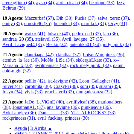
crereagfjpm (34)
,
aysh (34)
,
abril_cicala (34)
,
bearique (33)
,
Izzy
Beltran (29)
19 Agosto
:
Mazzurbaf (57)
,
Dih (38)
,
Pucka (37)
,
salva_xerez (37)
,
emily (35)
,
ernesto96 (35)
,
helenika (33)
,
marukrk (31)
,
Oryy (31)
20 Agosto
:
watxo (41)
,
luisaxe (40)
,
pedro_ecd (37)
,
ian (36)
,
sandraa_20 (35)
,
ztefavril (35)
,
Avril_lavigne_27 (35)
,
Avril_Lavigne44 (35)
,
Beckii (34)
,
autentika01 (34)
,
judy_pink (32)
21 Agosto
:
claudiaapa (42)
,
claudiaa (37)
,
PoisonVampiress (36)
,
ateniux_la_lee (36)
,
MoNa_LiSa (34)
,
sk8ergirLkate (33)
,
x--
Mariana--x (33)
,
avrilmaniaca (32)
,
rock-mely-punk- (32)
,
damn-
cold-night (32)
22 Agosto
:
pelillo (42)
,
isa-lavigne (42)
,
Leon_Gallagher (41)
,
Silver (41)
,
carolinita (36)
,
CrazyPi (36)
,
soni (35)
,
susani (35)
,
Irisyu (34)
,
yiyis (33)
,
graci_avril (32)
,
dungadesouza (32)
23 Agosto
:
JaDe_LaViGnE (40)
,
avrilflyleaf (38)
,
marloualbers
(38)
,
JonathanAL (37)
,
ana_lavigne (36)
,
punkieavie (36)
,
AvieLangley (36)
,
Dani_____ (33)
,
YLI_ALROCKS7 (33)
,
rockprincess (31)
,
avril_fucking_princess (30)
Ayuda
|
Ir Arriba ▲
SMF 2.1.7
|
SMF © 2017
,
Simple Machines
|
PurpleHaze By: