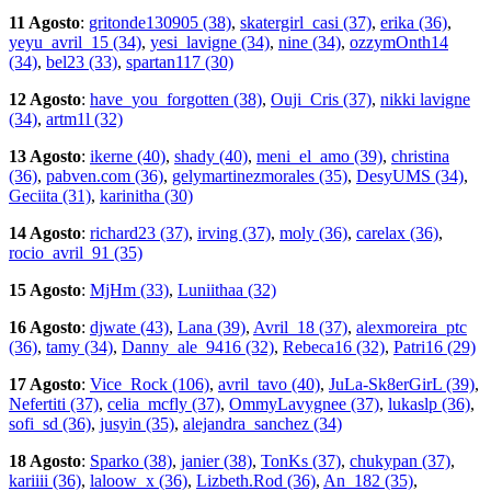
11 Agosto
:
gritonde130905 (38)
,
skatergirl_casi (37)
,
erika (36)
,
yeyu_avril_15 (34)
,
yesi_lavigne (34)
,
nine (34)
,
ozzymOnth14
(34)
,
bel23 (33)
,
spartan117 (30)
12 Agosto
:
have_you_forgotten (38)
,
Ouji_Cris (37)
,
nikki lavigne
(34)
,
artm1l (32)
13 Agosto
:
ikerne (40)
,
shady (40)
,
meni_el_amo (39)
,
christina
(36)
,
pabven.com (36)
,
gelymartinezmorales (35)
,
DesyUMS (34)
,
Geciita (31)
,
karinitha (30)
14 Agosto
:
richard23 (37)
,
irving (37)
,
moly (36)
,
carelax (36)
,
rocio_avril_91 (35)
15 Agosto
:
MjHm (33)
,
Luniithaa (32)
16 Agosto
:
djwate (43)
,
Lana (39)
,
Avril_18 (37)
,
alexmoreira_ptc
(36)
,
tamy (34)
,
Danny_ale_9416 (32)
,
Rebeca16 (32)
,
Patri16 (29)
17 Agosto
:
Vice_Rock (106)
,
avril_tavo (40)
,
JuLa-Sk8erGirL (39)
,
Nefertiti (37)
,
celia_mcfly (37)
,
OmmyLavygnee (37)
,
lukaslp (36)
,
sofi_sd (36)
,
jusyin (35)
,
alejandra_sanchez (34)
18 Agosto
:
Sparko (38)
,
janier (38)
,
TonKs (37)
,
chukypan (37)
,
kariiii (36)
,
laloow_x (36)
,
Lizbeth.Rod (36)
,
An_182 (35)
,