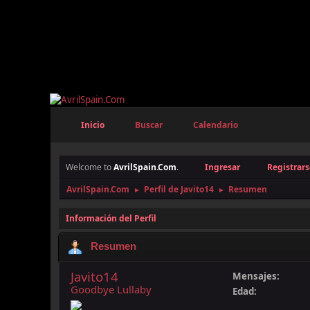
Inicio
Buscar
Calendario
Welcome to
AvrilSpain.Com
.
Ingresar
Registrars
AvrilSpain.Com
Perfil de Javito14
Resumen
►
►
Información del Perfil
Resumen
Javito14
Mensajes:
Goodbye Lullaby
Edad: