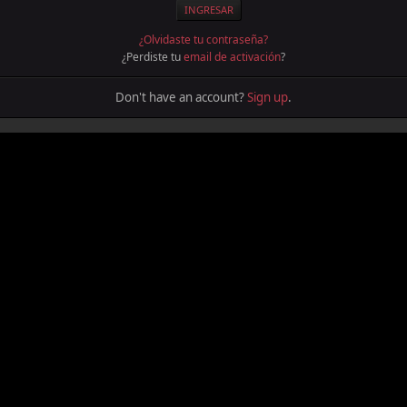
¿Olvidaste tu contraseña?
¿Perdiste tu
email de activación
?
Don't have an account?
Sign up
.