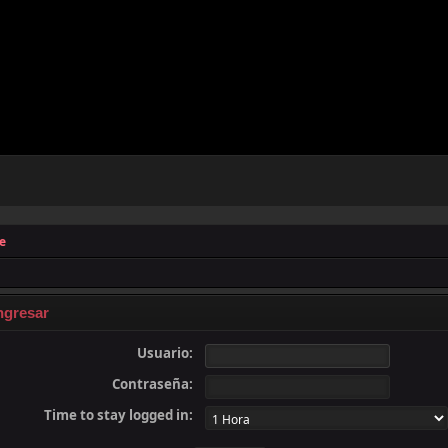
e
ngresar
Usuario:
Contraseña:
Time to stay logged in: