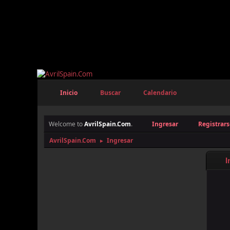
Inicio
Buscar
Calendario
Welcome to
AvrilSpain.Com
.
Ingresar
Registrars
AvrilSpain.Com
Ingresar
►
I