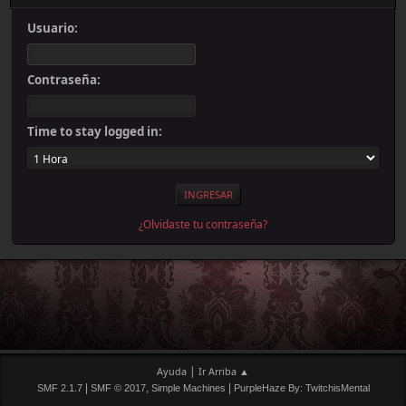
Usuario:
Contraseña:
Time to stay logged in:
¿Olvidaste tu contraseña?
|
Ayuda
Ir Arriba ▲
|
,
|
SMF 2.1.7
SMF © 2017
Simple Machines
PurpleHaze By: TwitchisMental