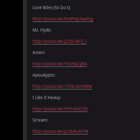
Love Bites (So Do I):
http://youtu.be/FmkHqUwa4zg
Mz. Hyde:
http://youtu.be/j2OD-dV7j_I
Amen:
http://youtu.be/YGchlqCjj8A
Apocalyptic:
http://youtu.be/1PXkCAiV0Ww
I Like It Heavy:
http://youtu.be/9SPl-kGZ29I
Scream:
http://youtu.be/J2cBslLAErM