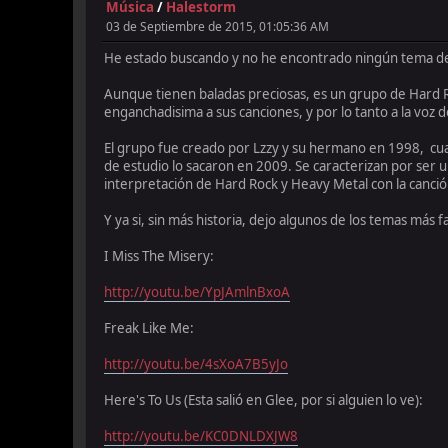
Música
/
Halestorm
03 de Septiembre de 2015, 01:05:36 AM
He estado buscando y no he encontrado ningún tema ded
Aunque tienen baladas preciosas, es un grupo de Hard
enganchadisima a sus canciones, y por lo tanto a la voz de
El grupo fue creado por Lzzy y su hermano en 1998, c
de estudio lo sacaron en 2009. Se caracterizan por ser
interpretación de Hard Rock y Heavy Metal con la canción
Y ya si, sin más historia, dejo algunos de los temas más
I Miss The Misery:
http://youtu.be/YpJAmlnBxoA
Freak Like Me:
http://youtu.be/4sXoA7B5yJo
Here's To Us (Esta salió en Glee, por si alguien lo ve):
http://youtu.be/KC0DNLDXJW8