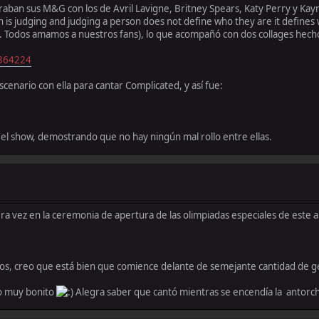
aban sus M&G con los de Avril Lavigne, Britney Spears, Katy Perry y Kayne
n is judging and judging a person does not define who they are it defines
s. Todos amamos a nuestros fans), lo que acompañó con dos collages hech
9364224
 escenario con ella para cantar Complicated, y así fue:
as el show, demostrando que no hay ningún mal rollo entre ellas.
mera vez en la ceremonia de apertura de las olimpiadas especiales de este 
ios, creo que está bien que comience delante de semejante cantidad de g
to muy bonito
Alegra saber que cantó mientras se encendía la antorc