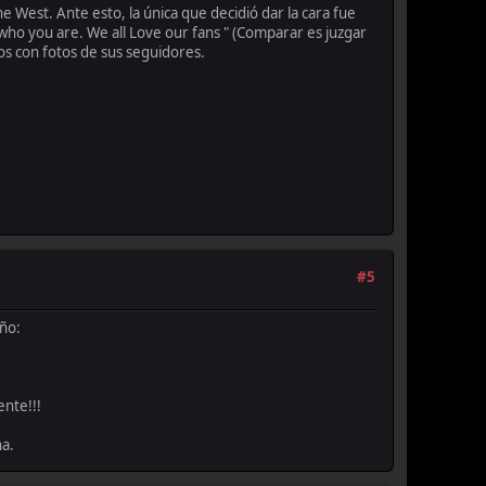
 West. Ante esto, la única que decidió dar la cara fue
 who you are. We all Love our fans " (Comparar es juzgar
os con fotos de sus seguidores.
#5
año:
ente!!!
ha.