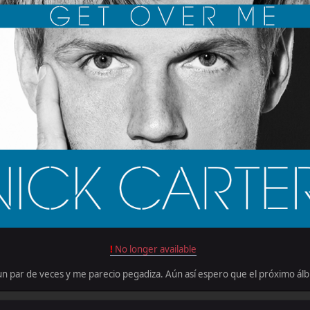
!
No longer available
un par de veces y me parecio pegadiza. Aún así espero que el próximo álb