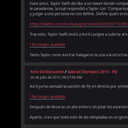
Hace poco, Taylor Swift dio like a un tweet donde compar
la canadiense, la cual respondió a Taylor con "Compariso
y juzgar a una persona no nos define. Define quien ere
https://twitter.com/AvrilLavigne/status/63563971938
Tras esto, Taylor Swift invitó a Avril Lavigne a subirse al
!
No longer available
Tanto Taylor como Avril se halagaron la una a la otra tr
Foro De Discusion
/
Special Olympics 2015 - Fly
26 de Julio de 2015, 08:27:56 AM
Avril ya ha cantado la canción de fly en directo por pri
!
No longer available
Después de llevarse un año entero sin pisar los escenar
Aparte, creo que todo esto de las olimpiadas es un ges