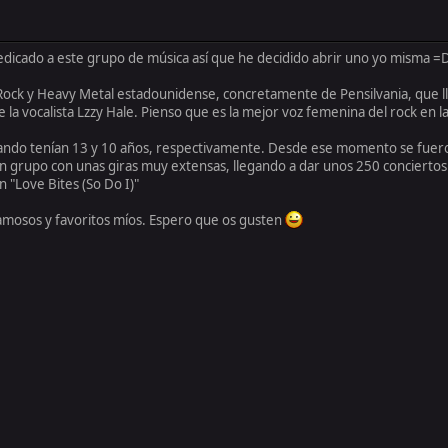
icado a este grupo de música así que he decidido abrir uno yo misma =
 Rock y Heavy Metal estadounidense, concretamente de Pensilvania, que
 la vocalista Lzzy Hale. Pienso que es la mejor voz femenina del rock en la
uando tenían 13 y 10 años, respectivamente. Desde ese momento se fuer
 un grupo con unas giras muy extensas, llegando a dar unos 250 conciert
 "Love Bites (So Do I)"
 famosos y favoritos míos. Espero que os gusten