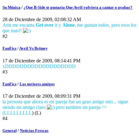
Su Música
/
¿Que B-Side te gustaría Que Avril volviera a cantar o grabar?
28 de Diciembre de 2009, 02:08:32 AM
Ami me encanta
Get over
it y
Alone
, me gustan todos, pero esos los
que mas!!
#2
FanFics
/
Avril Vs Britney
17 de Diciembre de 2009, 08:14:41 PM
xDDDDDDDDDDDDDDDDDDD
#3
FanFics
/
Los mejores amigos
17 de Diciembre de 2009, 08:09:31 PM
la persona que ahora es mi pareja fue un gran amigo mio... sigue
siendo mi amigo claro
pero tambien mi pareja ^^
(LLLLLLLLL
) (L)
#4
General
/
Noticias Frescas