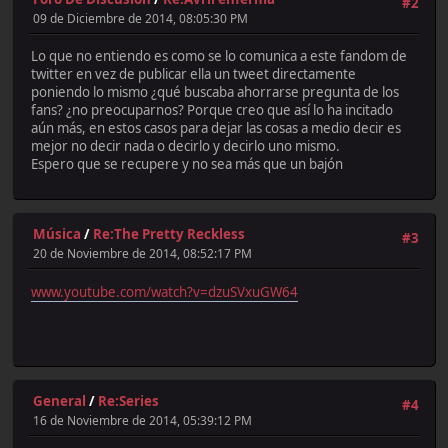
#2
09 de Diciembre de 2014, 08:05:30 PM
Lo que no entiendo es como se lo comunica a este fandom de
twitter en vez de publicar ella un tweet directamente
poniendo lo mismo ¿qué buscaba ahorrarse pregunta de los
fans? ¿no preocuparnos? Porque creo que así lo ha incitado
aún más, en estos casos para dejar las cosas a medio decir es
mejor no decir nada o decirlo y decirlo uno mismo.
Espero que se recupere y no sea más que un bajón
Música
/
Re:The Pretty Reckless
#3
20 de Noviembre de 2014, 08:52:17 PM
www.youtube.com/watch?v=dzuSVxuGW64
General
/
Re:Series
#4
16 de Noviembre de 2014, 05:39:12 PM