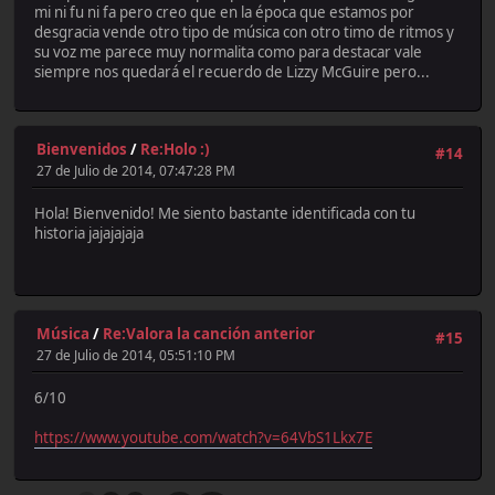
mi ni fu ni fa pero creo que en la época que estamos por
desgracia vende otro tipo de música con otro timo de ritmos y
su voz me parece muy normalita como para destacar vale
siempre nos quedará el recuerdo de Lizzy McGuire pero...
Bienvenidos
/
Re:Holo :)
#14
27 de Julio de 2014, 07:47:28 PM
Hola! Bienvenido! Me siento bastante identificada con tu
historia jajajajaja
Música
/
Re:Valora la canción anterior
#15
27 de Julio de 2014, 05:51:10 PM
6/10
https://www.youtube.com/watch?v=64VbS1Lkx7E