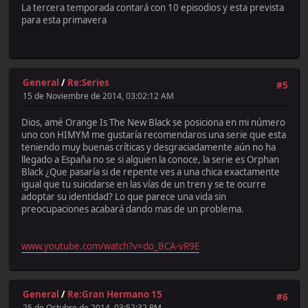
La tercera temporada contará con 10 episodios y esta prevista
para esta primavera
General
/
Re:Series
#5
15 de Noviembre de 2014, 03:02:12 AM
Dios, amé Orange Is The New Black se posiciona en mi número
uno con HIMYM me gustaría recomendaros una serie que esta
teniendo muy buenas críticas y desgraciadamente aún no ha
llegado a España no se si alguien la conoce, la serie es Orphan
Black ¿Que pasaría si de repente ves a una chica exactamente
igual que tu suicidarse en las vías de un tren y se te ocurre
adoptar su identidad? Lo que parece una vida sin
preocupaciones acabará dando mas de un problema.
www.youtube.com/watch?v=do_BCA-vR9E
General
/
Re:Gran Hermano 15
#6
25 de Octubre de 2014, 03:52:32 PM