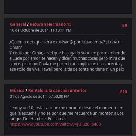
General
/
Re:Gran Hermano 15
#9
10 de Octubre de 2014, 11:10:41 PM
¿Quién creeis que será expulsad@ por la audiencia? ¿Lucia u
Omar?
Yo opto por Omar, es el que ha jugado sucio en parte entiendo
a Lucia por amor se hacen y dicen muchas cosas pero mira que
a mi el principio Paula me parecía una pijilla con esa vocecita y
ese rollo de viva Hawaii pero la tia de tonta no tiene ni un pelo
Música
/
Re:Valora la canción anterior
#10
31 de Agosto de 2014, 07:50:00 PM
Le doy un 10, esta canción me encantó desde el momento en
que la escuché y no se por que me recuerda un montón a Los
Juegos Del Hambre: En Llamas
https://www.youtube.com/watch?v=JUlUz6_p400