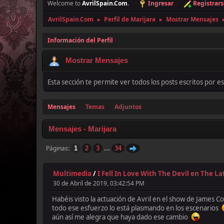
Welcome to
AvrilSpain.Com
.
Ingresar
Registrars
AvrilSpain.Com
Perfil de Marijara
Mostrar Mensajes
►
►
Información del Perfil
Mostrar Mensajes
Esta sección te permite ver todos los posts escritos por 
Mensajes
Temas
Adjuntos
Mensajes - Marijara
...
Páginas
1
2
3
34
Multimedia
/
I Fell In Love With The Devil en The L
30 de Abril de 2019, 03:42:54 PM
Habéis visto la actuación de Avril en el show de James 
todo ese esfuerzo lo está plasmando en los escenarios
aún así me alegra que haya dado ese cambio