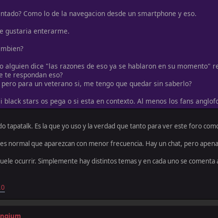
ntado? Como lo de la navegacion desde un smartphone y eso.
Me gustaria enterarme.
tambien?
 alguien dice "las razones de eso ya se hablaron en su momento" ref
e te respondan eso?
pero para un veterano si, me tengo que quedar sin saberlo?
i black stars os pega o si esta en contexto. Al menos los fans anglofo
tapatalk. Es la que yo uso y la verdad que tanto para ver este foro com
o es normal que aparezcan con menor frecuencia. Hay un chat, pero apena
uele ocurrir. Simplemente hay distintos temas y en cada uno se comenta 
.0
vengium