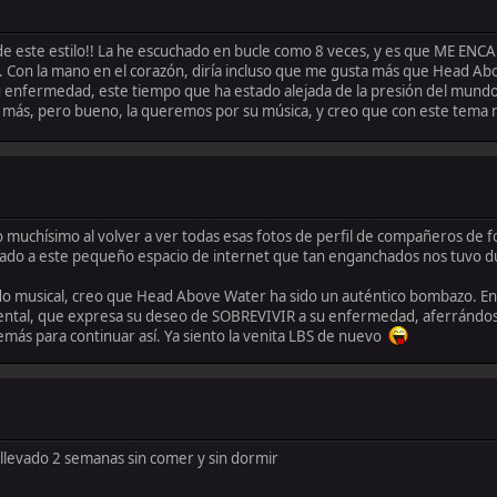
o de este estilo!! La he escuchado en bucle como 8 veces, y es que ME E
e. Con la mano en el corazón, diría incluso que me gusta más que Head Ab
 enfermedad, este tiempo que ha estado alejada de la presión del mundo 
go más, pero bueno, la queremos por su música, y creo que con este tema
muchísimo al volver a ver todas esas fotos de perfil de compañeros de 
esado a este pequeño espacio de internet que tan enganchados nos tuvo d
undo musical, creo que Head Above Water ha sido un auténtico bombazo. 
mental, que expresa su deseo de SOBREVIVIR a su enfermedad, aferrándos
y demás para continuar así. Ya siento la venita LBS de nuevo
 llevado 2 semanas sin comer y sin dormir