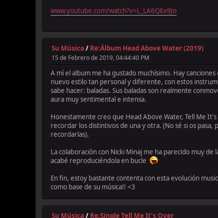
www.youtube.com/watch?v=L_LA6Q6x9Jo
Su Música
/
Re:Álbum Head Above Water (2019)
15 de Febrero de 2019, 04:44:40 PM
A mí el album me ha gustado muchísimo. Hay canciones c
nuevo estilo tan personal y diferente, con estos instru
sabe hacer: baladas. Sus baladas son realmente conmoved
aura muy sentimental e intensa.
Honestamente creo que Head Above Water, Tell Me It's Ove
recordar los distintivos de una y otra. (No sé si os pasa
recordarlas).
La colaboración con Nicki Minaj me ha parecido muy de l
acabé reproduciéndola en bucle
En fin, estoy bastante contenta con esta evolución music
como base de su música!! <3
Su Música
/
Re:Single Tell Me It's Over