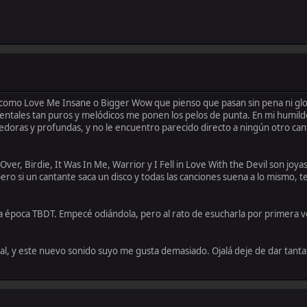
omo Love Me Insane o Bigger Wow que pienso que pasan sin pena ni gloria
mentales tan puros y melódicos me ponen los pelos de punta. En mi humild
oras y profundas, y no le encuentro parecido directo a ningún otro canta
r, Birdie, It Was In Me, Warrior y I Fell in Love With the Devil son joyas
, pero si un cantante saca un disco y todas las canciones suena a lo mismo,
a época TBDT. Empecé odiándola, pero al rato de esucharla por primera ve
al, y este nuevo sonido suyo me gusta demasiado. Ojalá deje de dar tantas