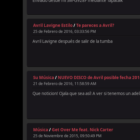
Enviado desde mi SM-G928F mediante Tapatalk
Avril Lavigne Estilo
/
Te pareces a Avril?
25 de Febrero de 2016, 03:33:56 PM
Avril Lavigne después de salir de la tumba
Su Música
/
NUEVO DISCO de Avril posible fecha 20
21 de Febrero de 2016, 11:58:59 AM
Que noticion! Ojala que sea así! A ver si tenemos un ade
Música
/
Get Over Me feat. Nick Carter
25 de Noviembre de 2015, 09:50:49 PM