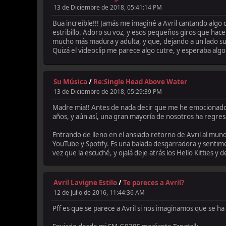
13 de Diciembre de 2018, 05:41:14 PM
Bua increíble!!! Jamás me imaginé a Avril cantando alg
estribillo. Adoro su voz, y esos pequeños giros que hac
mucho más madura y adulta, y que, dejando a un lado su
Quizá el videoclip me parece algo cutre, y esperaba al
Su Música
/
Re:Single Head Above Water
13 de Diciembre de 2018, 05:29:39 PM
Madre mia!! Antes de nada decir que me he emocionado 
años, y aún así, una gran mayoría de nosotros ha regr
Entrando de lleno en el ansiado retorno de Avril al m
YouTube y Spotify. Es una balada desgarradora y senti
vez que la escuché, y ojalá deje atrás los Hello Kitties 
Avril Lavigne Estilo
/
Te pareces a Avril?
12 de Julio de 2016, 11:44:36 AM
Pff es que se parece a Avril si nos imaginamos que se ha