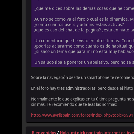
¿que me dices sobre las demas cosas que he come
Aun no se como va el foro o cual es la dinamica. 
¿como cuantos users y admins estais activos?
¿que es eso del chat de la pagina? ¿esta en hiato 
Un comentario que he visto en otros temas. Cuando
¿podrias aclararme como cuanto es de habitual qu
¿si saco un tema que para mi no esta muy hablado 
Un saludo (iba a poneros un apelativo, pero no se s
Sobre la navegación desde un smartphone te recomiendo 
En el foro hay tres administradoras, pero desde el hiat
Normalmente lo que explicas en tu última pregunta no s
sin más. Te recomiendo que te leas las normas:
http://www.avrilspain.com/foros/index.php?topic=5991
Bienvenidos
/
Hola, mi nick por todo internet es A