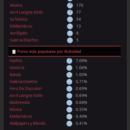
Música
170
Avril Lavigne Estilo
77
Su Música
54
ExMiembros
13
AvrilSpain
6
Galeria Diseños
5
Foros más populares por Actividad
FanFics
7.09%
General
1.06%
Banda
1.00%
Galeria Diseños
0.71%
Foro De Discusion
0.69%
Avril Lavigne Estilo
0.69%
Multimedia
0.68%
Música
0.55%
ExMiembros
0.49%
Wallpapers y Blends
0.41%