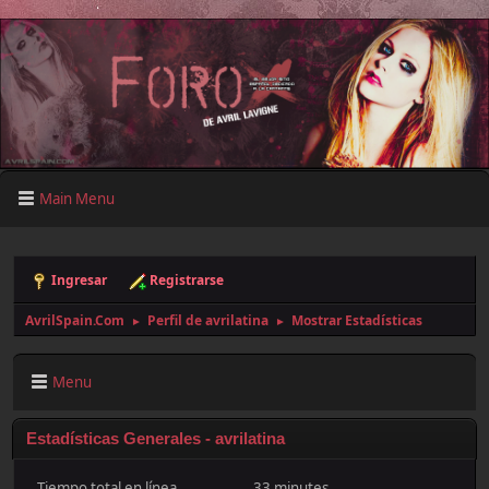
Main Menu
Ingresar
Registrarse
AvrilSpain.Com
Perfil de avrilatina
Mostrar Estadísticas
►
►
Menu
Estadísticas Generales - avrilatina
Tiempo total en línea
33 minutes