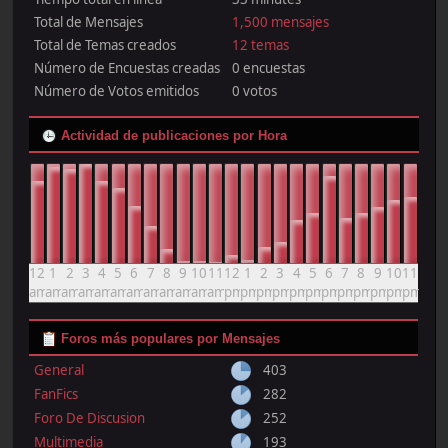
Total de Mensajes
1,500 mensajes
Total de Temas creados
12 temas
Número de Encuestas creadas
0 encuestas
Número de Votos emitidos
0 votos
Actividad de publicaciones por Hora
12
1
2
3
4
5
6
7
8
9
10
11
12
1
2
3
4
5
6
7
8
9
10
11
am
am
am
am
am
am
am
am
am
am
am
am
pm
pm
pm
pm
pm
pm
pm
pm
pm
pm
pm
pm
Foros más populares por Mensajes
General
403
FanFics
282
Foro De Discusion
252
Multimedia
193