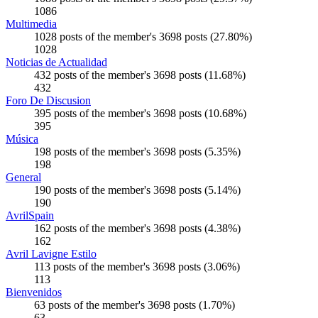
1086
Multimedia
1028 posts of the member's 3698 posts (27.80%)
1028
Noticias de Actualidad
432 posts of the member's 3698 posts (11.68%)
432
Foro De Discusion
395 posts of the member's 3698 posts (10.68%)
395
Música
198 posts of the member's 3698 posts (5.35%)
198
General
190 posts of the member's 3698 posts (5.14%)
190
AvrilSpain
162 posts of the member's 3698 posts (4.38%)
162
Avril Lavigne Estilo
113 posts of the member's 3698 posts (3.06%)
113
Bienvenidos
63 posts of the member's 3698 posts (1.70%)
63