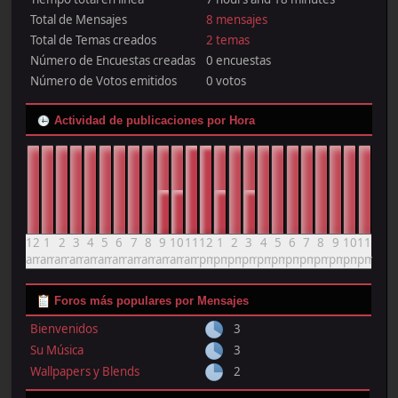
Total de Mensajes
8 mensajes
Total de Temas creados
2 temas
Número de Encuestas creadas
0 encuestas
Número de Votos emitidos
0 votos
Actividad de publicaciones por Hora
12
1
2
3
4
5
6
7
8
9
10
11
12
1
2
3
4
5
6
7
8
9
10
11
am
am
am
am
am
am
am
am
am
am
am
am
pm
pm
pm
pm
pm
pm
pm
pm
pm
pm
pm
pm
Foros más populares por Mensajes
Bienvenidos
3
Su Música
3
Wallpapers y Blends
2