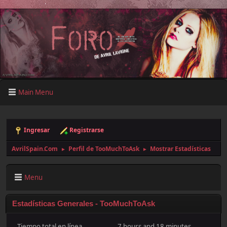
Main Menu
Ingresar
Registrarse
AvrilSpain.Com
Perfil de TooMuchToAsk
Mostrar Estadísticas
►
►
Menu
Estadísticas Generales - TooMuchToAsk
Tiempo total en línea
7 hours and 18 minutes