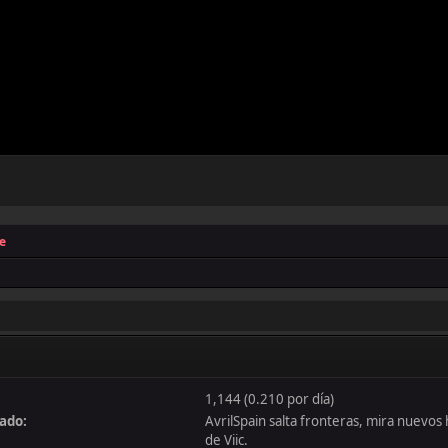
e
1,144 (0.210 por día)
zado:
AvrilSpain salta fronteras, mira nuevo
de Viic.