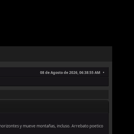
08 de Agosto de 2026, 06:38:55 AM
s horizontes y mueve montañas, incluso. Arrebato poetico