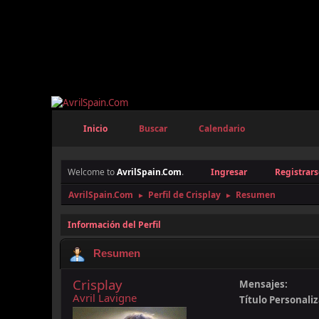
Inicio
Buscar
Calendario
Welcome to
AvrilSpain.Com
.
Ingresar
Registrars
AvrilSpain.Com
Perfil de Crisplay
Resumen
►
►
Información del Perfil
Resumen
Crisplay
Mensajes:
Avril Lavigne
Título Personali