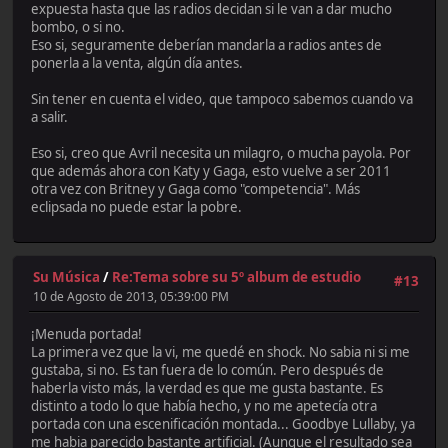
expuesta hasta que las radios decidan si le van a dar mucho
bombo, o si no.
Eso si, seguramente deberían mandarla a radios antes de
ponerla a la venta, algún día antes.
Sin tener en cuenta el video, que tampoco sabemos cuando va
a salir.
Eso si, creo que Avril necesita un milagro, o mucha payola. Por
que además ahora con Katy y Gaga, esto vuelve a ser 2011
otra vez con Britney y Gaga como "competencia". Más
eclipsada no puede estar la pobre.
Su Música
/
Re:Tema sobre su 5º album de estudio
#13
10 de Agosto de 2013, 05:39:00 PM
¡Menuda portada!
La primera vez que la vi, me quedé en shock. No sabia ni si me
gustaba, si no. Es tan fuera de lo común. Pero después de
haberla visto más, la verdad es que me gusta bastante. Es
distinto a todo lo que había hecho, y no me apetecía otra
portada con una escenificación montada... Goodbye Lullaby, ya
me habia parecido bastante artificial. (Aunque el resultado sea