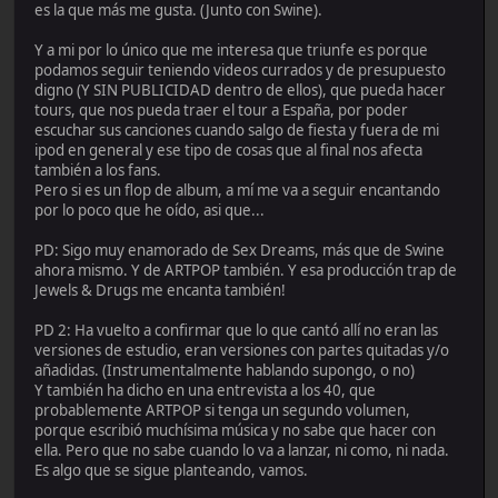
es la que más me gusta. (Junto con Swine).
Y a mi por lo único que me interesa que triunfe es porque
podamos seguir teniendo videos currados y de presupuesto
digno (Y SIN PUBLICIDAD dentro de ellos), que pueda hacer
tours, que nos pueda traer el tour a España, por poder
escuchar sus canciones cuando salgo de fiesta y fuera de mi
ipod en general y ese tipo de cosas que al final nos afecta
también a los fans.
Pero si es un flop de album, a mí me va a seguir encantando
por lo poco que he oído, asi que...
PD: Sigo muy enamorado de Sex Dreams, más que de Swine
ahora mismo. Y de ARTPOP también. Y esa producción trap de
Jewels & Drugs me encanta también!
PD 2: Ha vuelto a confirmar que lo que cantó allí no eran las
versiones de estudio, eran versiones con partes quitadas y/o
añadidas. (Instrumentalmente hablando supongo, o no)
Y también ha dicho en una entrevista a los 40, que
probablemente ARTPOP si tenga un segundo volumen,
porque escribió muchísima música y no sabe que hacer con
ella. Pero que no sabe cuando lo va a lanzar, ni como, ni nada.
Es algo que se sigue planteando, vamos.