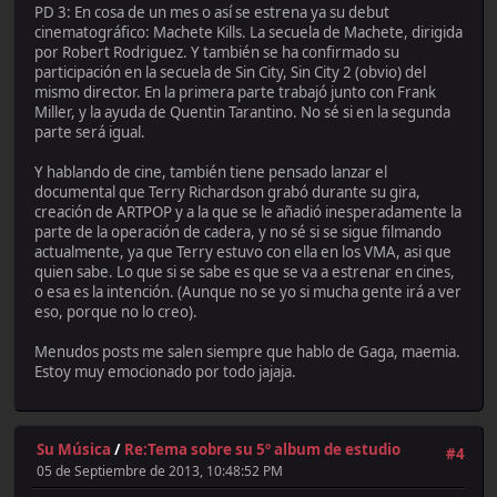
PD 3: En cosa de un mes o así se estrena ya su debut
cinematográfico: Machete Kills. La secuela de Machete, dirigida
por Robert Rodriguez. Y también se ha confirmado su
participación en la secuela de Sin City, Sin City 2 (obvio) del
mismo director. En la primera parte trabajó junto con Frank
Miller, y la ayuda de Quentin Tarantino. No sé si en la segunda
parte será igual.
Y hablando de cine, también tiene pensado lanzar el
documental que Terry Richardson grabó durante su gira,
creación de ARTPOP y a la que se le añadió inesperadamente la
parte de la operación de cadera, y no sé si se sigue filmando
actualmente, ya que Terry estuvo con ella en los VMA, asi que
quien sabe. Lo que si se sabe es que se va a estrenar en cines,
o esa es la intención. (Aunque no se yo si mucha gente irá a ver
eso, porque no lo creo).
Menudos posts me salen siempre que hablo de Gaga, maemia.
Estoy muy emocionado por todo jajaja.
Su Música
/
Re:Tema sobre su 5º album de estudio
#4
05 de Septiembre de 2013, 10:48:52 PM