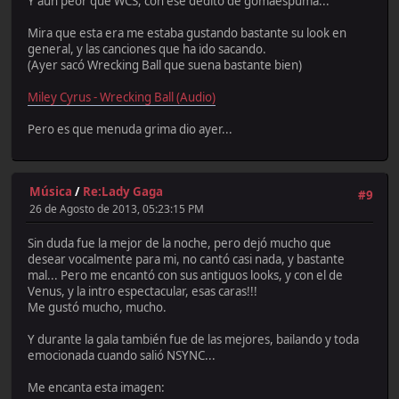
Y aún peor que WCS, con ese dedito de gomaespuma...
Mira que esta era me estaba gustando bastante su look en
general, y las canciones que ha ido sacando.
(Ayer sacó Wrecking Ball que suena bastante bien)
Miley Cyrus - Wrecking Ball (Audio)
Pero es que menuda grima dio ayer...
Música
/
Re:Lady Gaga
#9
26 de Agosto de 2013, 05:23:15 PM
Sin duda fue la mejor de la noche, pero dejó mucho que
desear vocalmente para mi, no cantó casi nada, y bastante
mal... Pero me encantó con sus antiguos looks, y con el de
Venus, y la intro espectacular, esas caras!!!
Me gustó mucho, mucho.
Y durante la gala también fue de las mejores, bailando y toda
emocionada cuando salió NSYNC...
Me encanta esta imagen: