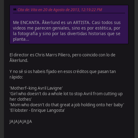
Cita de: Vita en 20 de Agosto de 2013, 12:19:22 PM
Me ENCANTA. Åkerlund es un ARTISTA. Casi todos sus
videos me parecen geniales, sino es por estética, por
la fotografía y sino por las divertidas historias que se
planta...
El director es Chris Marrs Piliero, pero coincido con lo de
Åkerlund.
Y no sé si os habeis fijado en esos créditos que pasan tan
rápido:
'Motherf–king Avril Lavigne'
'Girl who doesn't do a whole lot to stop Avril from cutting up
her clothes'
'Mom who doesn't do that great a job holding onto her baby'
'El lobster - Enrique Langosta'
JAJAJAJAJJA