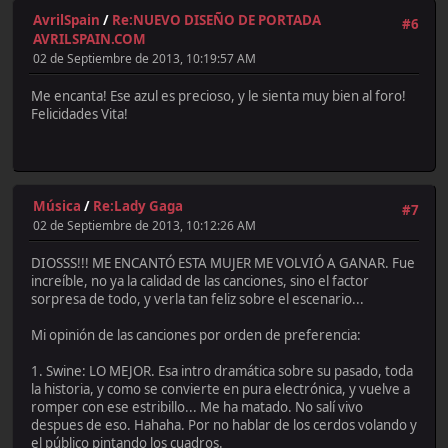
AvrilSpain
/
Re:NUEVO DISEÑO DE PORTADA
#6
AVRILSPAIN.COM
02 de Septiembre de 2013, 10:19:57 AM
Me encanta! Ese azul es precioso, y le sienta muy bien al foro!
Felicidades Vita!
Música
/
Re:Lady Gaga
#7
02 de Septiembre de 2013, 10:12:26 AM
DIOSSS!!! ME ENCANTÓ ESTA MUJER ME VOLVIÓ A GANAR. Fue
increíble, no ya la calidad de las canciones, sino el factor
sorpresa de todo, y verla tan feliz sobre el escenario...
Mi opinión de las canciones por orden de preferencia:
1. Swine: LO MEJOR. Esa intro dramática sobre su pasado, toda
la historia, y como se convierte en pura electrónica, y vuelve a
romper con ese estribillo... Me ha matado. No salí vivo
despues de eso. Hahaha. Por no hablar de los cerdos volando y
el público pintando los cuadros.