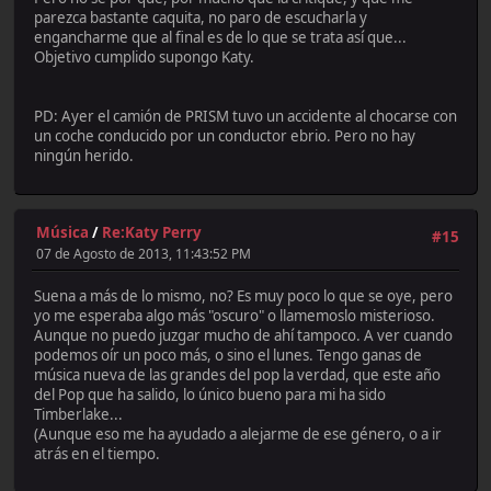
parezca bastante caquita, no paro de escucharla y
engancharme que al final es de lo que se trata así que...
Objetivo cumplido supongo Katy.
PD: Ayer el camión de PRISM tuvo un accidente al chocarse con
un coche conducido por un conductor ebrio. Pero no hay
ningún herido.
Música
/
Re:Katy Perry
#15
07 de Agosto de 2013, 11:43:52 PM
Suena a más de lo mismo, no? Es muy poco lo que se oye, pero
yo me esperaba algo más "oscuro" o llamemoslo misterioso.
Aunque no puedo juzgar mucho de ahí tampoco. A ver cuando
podemos oír un poco más, o sino el lunes. Tengo ganas de
música nueva de las grandes del pop la verdad, que este año
del Pop que ha salido, lo único bueno para mi ha sido
Timberlake...
(Aunque eso me ha ayudado a alejarme de ese género, o a ir
atrás en el tiempo.