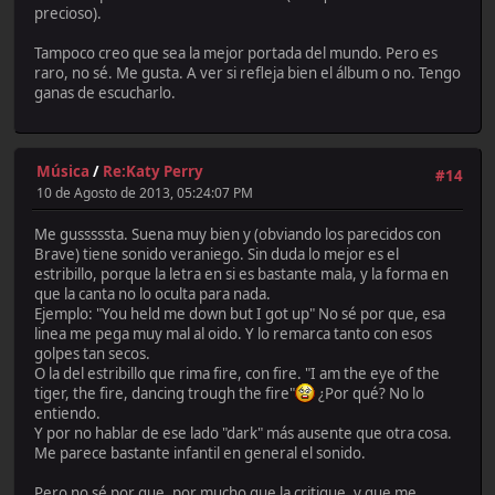
precioso).
Tampoco creo que sea la mejor portada del mundo. Pero es
raro, no sé. Me gusta. A ver si refleja bien el álbum o no. Tengo
ganas de escucharlo.
Música
/
Re:Katy Perry
#14
10 de Agosto de 2013, 05:24:07 PM
Me gusssssta. Suena muy bien y (obviando los parecidos con
Brave) tiene sonido veraniego. Sin duda lo mejor es el
estribillo, porque la letra en si es bastante mala, y la forma en
que la canta no lo oculta para nada.
Ejemplo: "You held me down but I got up" No sé por que, esa
linea me pega muy mal al oido. Y lo remarca tanto con esos
golpes tan secos.
O la del estribillo que rima fire, con fire. "I am the eye of the
tiger, the fire, dancing trough the fire"
¿Por qué? No lo
entiendo.
Y por no hablar de ese lado "dark" más ausente que otra cosa.
Me parece bastante infantil en general el sonido.
Pero no sé por que, por mucho que la critique, y que me