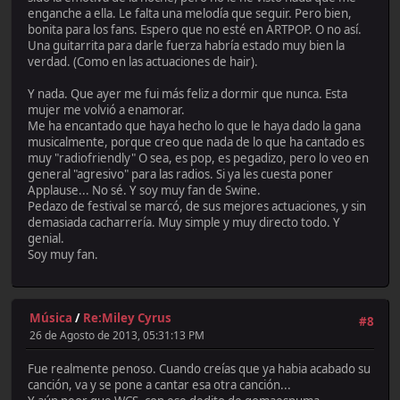
enganche a ella. Le falta una melodía que seguir. Pero bien,
bonita para los fans. Espero que no esté en ARTPOP. O no así.
Una guitarrita para darle fuerza habría estado muy bien la
verdad. (Como en las actuaciones de hair).
Y nada. Que ayer me fui más feliz a dormir que nunca. Esta
mujer me volvió a enamorar.
Me ha encantado que haya hecho lo que le haya dado la gana
musicalmente, porque creo que nada de lo que ha cantado es
muy "radiofriendly" O sea, es pop, es pegadizo, pero lo veo en
general "agresivo" para las radios. Si ya les cuesta poner
Applause... No sé. Y soy muy fan de Swine.
Pedazo de festival se marcó, de sus mejores actuaciones, y sin
demasiada cacharrería. Muy simple y muy directo todo. Y
genial.
Soy muy fan.
Música
/
Re:Miley Cyrus
#8
26 de Agosto de 2013, 05:31:13 PM
Fue realmente penoso. Cuando creías que ya habia acabado su
canción, va y se pone a cantar esa otra canción...