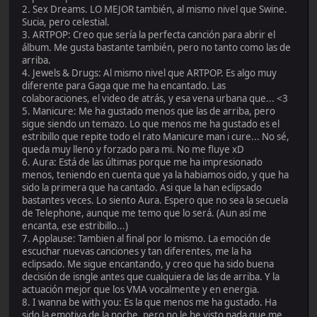
2. Sex Dreams. LO MEJOR también, al mismo nivel que Swine.
Sucia, pero celestial.
3. ARTPOP: Creo que sería la perfecta canción para abrir el
álbum. Me gusta bastante también, pero no tanto como las de
arriba.
4. Jewels & Drugs: Al mismo nivel que ARTPOP. Es algo muy
diferente para Gaga que me ha encantado. Las
colaboraciones, el video de atrás, y esa vena urbana que... <3
5. Manicure: Me ha gustado menos que las de arriba, pero
sigue siendo un temazo. Lo que menos me ha gustado es el
estribillo que repite todo el rato Manicure man i cure... No sé,
queda muy lleno y forzado para mi. No me fluye xD
6. Aura: Está de las últimas porque me ha impresionado
menos, teniendo en cuenta que ya la habiamos oido, y que ha
sido la primera que ha cantado. Asi que la han eclipsado
bastantes veces. Lo siento Aura. Espero que no sea la secuela
de Telephone, aunque me temo que lo será. (Aun así me
encanta, ese estribillo...)
7. Applause: Tambien al final por lo mismo. La emoción de
escuchar nuevas canciones y tan diferentes, me la ha
eclipsado. Me sigue encantando, y creo que ha sido buena
decisión de isngle antes que cualquiera de las de arriba. Y la
actuación mejor que los VMA vocalmente y en energia.
8. I wanna be with you: Es la que menos me ha gustado. Ha
sido la emotiva de la noche, pero no le he visto nada que me