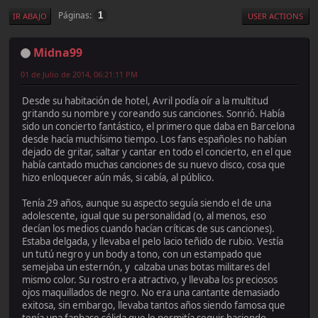
Páginas
1
IR ABAJO
USER ACTIONS
Midna99
01 de Julio de 2014, 06:21:11 PM
Desde su habitación de hotel, Avril podía oír a la multitud
gritando su nombre y coreando sus canciones. Sonrió. Había
sido un concierto fantástico, el primero que daba en Barcelona
desde hacía muchísimo tiempo. Los fans españoles no habían
dejado de gritar, saltar y cantar en todo el concierto, en el que
había cantado muchas canciones de su nuevo disco, cosa que
hizo enloquecer aún más, si cabía, al público.
Tenía 29 años, aunque su aspecto seguía siendo el de una
adolescente, igual que su personalidad (o, al menos, eso
decían los medios cuando hacían críticas de sus canciones).
Estaba delgada, y llevaba el pelo lacio teñido de rubio. Vestía
un tutú negro y un body a tono, con un estampado que
semejaba un esternón, y calzaba unas botas militares del
mismo color. Su rostro era atractivo, y llevaba los preciosos
ojos maquillados de negro. No era una cantante demasiado
exitosa, sin embargo, llevaba tantos años siendo famosa que
tenía una fanbase sólida que le permitía seguir haciendo