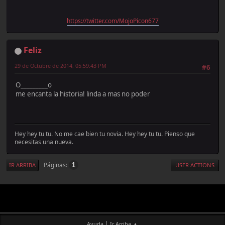
https://twitter.com/MojoPicon677
Feliz
29 de Octubre de 2014, 05:59:43 PM
#6
O_________o
me encanta la historia! linda a mas no poder
Hey hey tu tu. No me cae bien tu novia. Hey hey tu tu. Pienso que
necesitas una nueva.
Páginas
1
IR ARRIBA
USER ACTIONS
|
Ayuda
Ir Arriba ▲