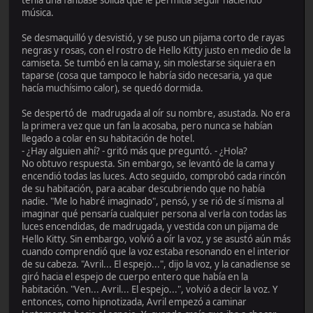
música.
Se desmaquilló y desvistió, y se puso un pijama corto de rayas
negras y rosas, con el rostro de Hello Kitty justo en medio de la
camiseta. Se tumbó en la cama y, sin molestarse siquiera en
taparse (cosa que tampoco le habría sido necesaria, ya que
hacía muchísimo calor), se quedó dormida.
Se despertó de madrugada al oír su nombre, asustada. No era
la primera vez que un fan la acosaba, pero nunca se habían
llegado a colar en su habitación de hotel.
- ¿Hay alguien ahí? - gritó más que preguntó. - ¿Hola?
No obtuvo respuesta. Sin embargo, se levantó de la cama y
encendió todas las luces. Acto seguido, comprobó cada rincón
de su habitación, para acabar descubriendo que no había
nadie. "Me lo habré imaginado", pensó, y se rió de sí misma al
imaginar qué pensaría cualquier persona al verla con todas las
luces encendidas, de madrugada, y vestida con un pijama de
Hello Kitty. Sin embargo, volvió a oír la voz, y se asustó aún más
cuando comprendió que la voz estaba resonando en el interior
de su cabeza. "Avril... El espejo...", dijo la voz, y la canadiense se
giró hacia el espejo de cuerpo entero que había en la
habitación. "Ven... Avril... El espejo...", volvió a decir la voz. Y
entonces, como hipnotizada, Avril empezó a caminar