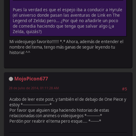
Pues la verdad es que el espejo iba a conducir a Hyrule
(el universo donde pasan las aventuras de Link en The
Legend of Zelda) pero... ¿Por qué no añadirle un poco
de comedia haciendo que tenga que salvar algo (¿a
Zelda, quizás?)
Mi videojuego favorito!!!!!! *.* Ahora, además de entender el
nombre del tema, tengo más ganas de seguir leyendo tu
historia! ^^
MojoPicon677
28 de Julio de 2014, 01:11:28 AM
#5
Acabo de leer este post, y también el de debajo de One Piece y
estoy *----------------------*
Por favor que alguien siga haciendo historias de estas
relaccionadas con animes o videojuegos *-----------*
Perdón por reabrir el tema pero esque.... *-------*