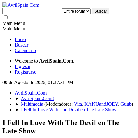
Main Menu
Main Menu
Inicio
Buscar
Calendario
Welcome to
AvrilSpain.Com
.
Ingresar
Registrarse
09 de Agosto de 2026, 01:37:31 PM
AvrilSpain.Com
►
AvrilSpain.Com!
►
Multimedia
(Moderadores:
Vita
,
KAKUandJOEY
,
Guub
)
►
I Fell In Love With The Devil en The Late Show
I Fell In Love With The Devil en The
Late Show