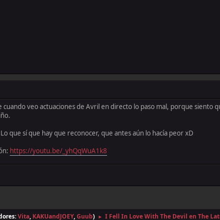
cuando veo actuaciones de Avril en directo lo paso mal, porque siento qu
iño.
. Lo que sí que hay que reconocer, que antes aún lo hacía peor xD
ión:
https://youtu.be/_yhQqWuA1k8
dores:
Vita
,
KAKUandJOEY
,
Guub
)
I Fell In Love With The Devil en The La
►