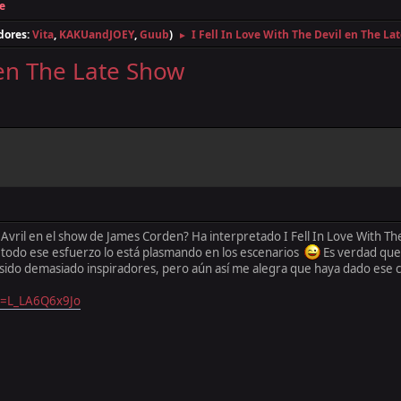
e
dores:
Vita
,
KAKUandJOEY
,
Guub
)
I Fell In Love With The Devil en The La
►
 en The Late Show
e Avril en el show de James Corden? Ha interpretado I Fell In Love With T
todo ese esfuerzo lo está plasmando en los escenarios
Es verdad que 
sido demasiado inspiradores, pero aún así me alegra que haya dado ese
v=L_LA6Q6x9Jo