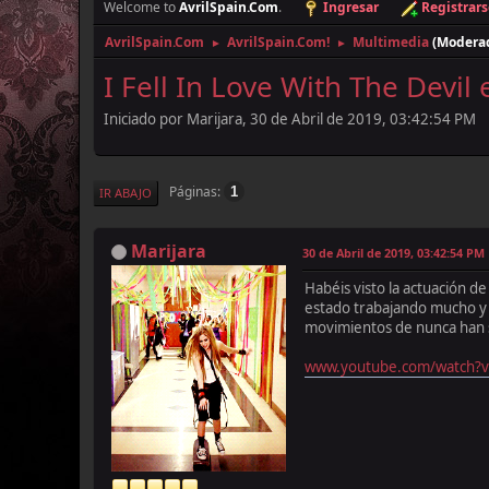
Welcome to
AvrilSpain.Com
.
Ingresar
Registrars
AvrilSpain.Com
AvrilSpain.Com!
Multimedia
(Modera
►
►
I Fell In Love With The Devil
Iniciado por Marijara, 30 de Abril de 2019, 03:42:54 PM
Páginas
1
IR ABAJO
Marijara
30 de Abril de 2019, 03:42:54 PM
Habéis visto la actuación d
estado trabajando mucho y 
movimientos de nunca han 
www.youtube.com/watch?