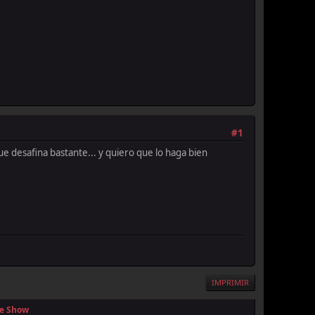
#1
e desafina bastante... y quiero que lo haga bien
IMPRIMIR
te Show