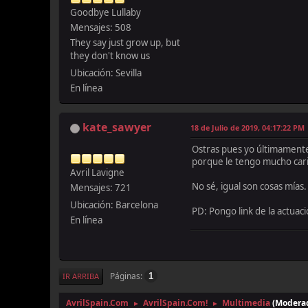
Goodbye Lullaby
Mensajes: 508
They say just grow up, but
they don't know us
Ubicación: Sevilla
En línea
kate_sawyer
18 de Julio de 2019, 04:17:22 PM
Ostras pues yo últimamente 
porque le tengo mucho car
Avril Lavigne
No sé, igual son cosas mías
Mensajes: 721
Ubicación: Barcelona
PD: Pongo link de la actuac
En línea
Páginas
1
IR ARRIBA
AvrilSpain.Com
AvrilSpain.Com!
Multimedia
(Modera
►
►