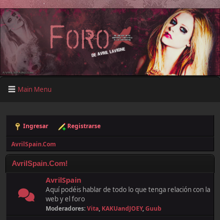
Main Menu
Ingresar
Registrarse
AvrilSpain.Com
AvrilSpain.Com!
AvrilSpain
Aquí podéis hablar de todo lo que tenga relación con la
web y el foro
Moderadores:
Vita
,
KAKUandJOEY
,
Guub