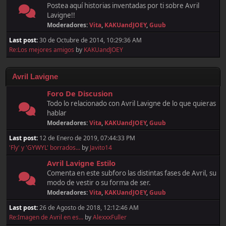
Postea aquí historias inventadas por ti sobre Avril
Lavigne!!
Moderadores:
Vita
,
KAKUandJOEY
,
Guub
Last post:
30 de Octubre de 2014, 10:29:36 AM
Re:Los mejores amigos
by
KAKUandJOEY
Avril Lavigne
Foro De Discusion
Todo lo relacionado con Avril Lavigne de lo que quieras
hablar
Moderadores:
Vita
,
KAKUandJOEY
,
Guub
Last post:
12 de Enero de 2019, 07:44:33 PM
'Fly' y 'GYWYL' borrados...
by
Javito14
Avril Lavigne Estilo
Comenta en este subforo las distintas fases de Avril, su
modo de vestir o su forma de ser.
Moderadores:
Vita
,
KAKUandJOEY
,
Guub
Last post:
26 de Agosto de 2018, 12:12:46 AM
Re:Imagen de Avril en es...
by
AlexxxFuller