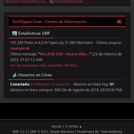
Re:Evan Taubenfeld y su ...
by
miri litleblackstar
AvrilSpain.Com - Centro de Información
Estadísticas SMF
197,285 Posts in 4,018 Topics by 31,980 Members - Último usuario:
LewisArrot
Último mensaje:
"
Re:LOVE SUX - Nuevo álbu...
"
(23 de Febrero de
2022, 01:07:12 AM)
Ver los mensajes más recientes del foro.
Usuarios en Línea
Conectado:
8 Visitantes, 0 Usuarios
- Máximo en linea hoy:
31
-
Máximo en linea siempre: 398 (06 de Agosto de 2018, 08:50:06 PM)
|
Ayuda
Ir Arriba ▲
|
,
|
SMF 2.1.7
SMF © 2017
Simple Machines
PurpleHaze By: TwitchisMental