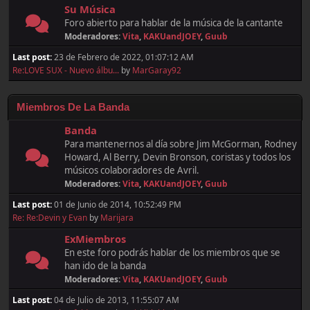
Su Música
Foro abierto para hablar de la música de la cantante
Moderadores:
Vita
,
KAKUandJOEY
,
Guub
Last post:
23 de Febrero de 2022, 01:07:12 AM
Re:LOVE SUX - Nuevo álbu...
by
MarGaray92
Miembros De La Banda
Banda
Para mantenernos al día sobre Jim McGorman, Rodney
Howard, Al Berry, Devin Bronson, coristas y todos los
músicos colaboradores de Avril.
Moderadores:
Vita
,
KAKUandJOEY
,
Guub
Last post:
01 de Junio de 2014, 10:52:49 PM
Re: Re:Devin y Evan
by
Marijara
ExMiembros
En este foro podrás hablar de los miembros que se
han ido de la banda
Moderadores:
Vita
,
KAKUandJOEY
,
Guub
Last post:
04 de Julio de 2013, 11:55:07 AM