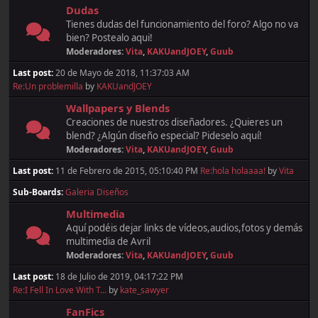
Dudas
Tienes dudas del funcionamiento del foro? Algo no va
bien? Postealo aqui!
Moderadores:
Vita
,
KAKUandJOEY
,
Guub
Last post:
20 de Mayo de 2018, 11:37:03 AM
Re:Un problemilla
by
KAKUandJOEY
Wallpapers y Blends
Creaciones de nuestros diseñadores. ¿Quieres un
blend? ¿Algún diseño especial? Pideselo aquí!
Moderadores:
Vita
,
KAKUandJOEY
,
Guub
Last post:
11 de Febrero de 2015, 05:10:40 PM
Re:hola holaaaa!
by
Vita
Sub-Boards
Galeria Diseños
Multimedia
Aquí podéis dejar links de vídeos,audios,fotos y demás
multimedia de Avril
Moderadores:
Vita
,
KAKUandJOEY
,
Guub
Last post:
18 de Julio de 2019, 04:17:22 PM
Re:I Fell In Love With T...
by
kate_sawyer
FanFics