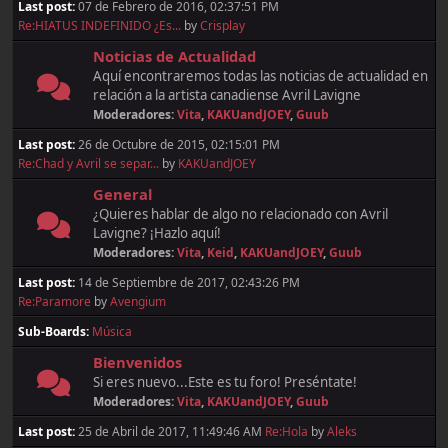
Last post:
07 de Febrero de 2016, 02:37:51 PM
Re:HIATUS INDEFINIDO ¿Es...
by
Crisplay
Noticias de Actualidad
Aquí encontraremos todas las noticias de actualidad en
relación a la artista canadiense Avril Lavigne
Moderadores:
Vita
,
KAKUandJOEY
,
Guub
Last post:
26 de Octubre de 2015, 02:15:01 PM
Re:Chad y Avril se separ...
by
KAKUandJOEY
General
¿Quieres hablar de algo no relacionado con Avril
Lavigne? ¡Hazlo aquí!
Moderadores:
Vita
,
Keid
,
KAKUandJOEY
,
Guub
Last post:
14 de Septiembre de 2017, 02:43:26 PM
Re:Paramore
by
Avengium
Sub-Boards
Música
Bienvenidos
Si eres nuevo...Este es tu foro! Preséntate!
Moderadores:
Vita
,
KAKUandJOEY
,
Guub
Last post:
25 de Abril de 2017, 11:49:46 AM
Re:Hola
by
Aleks