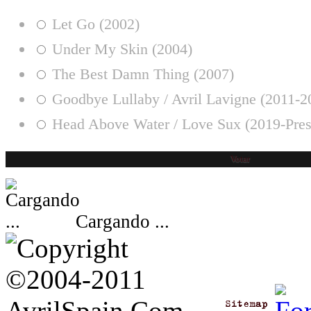
Let Go (2002)
Under My Skin (2004)
The Best Damn Thing (2007)
Goodbye Lullaby / Avril Lavigne (2011-2
Head Above Water / Love Sux (2019-Pres
Cargando ...