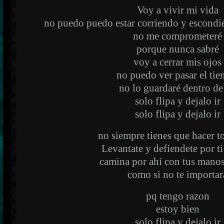
Voy a vivir mi vida
no puedo puedo estar corriendo y escond
no me comprometeré
porque nunca sabré
voy a cerrar mis ojos
no puedo ver pasar el ti
no lo guardaré dentro de
solo flipa y dejalo ir
solo flipa y dejalo ir
no siempre tienes que hacer t
Levantate y defiendete por t
camina por ahí con tus manos
como si no te importar
pq tengo razon
estoy bien
solo flipa y dejalo ir