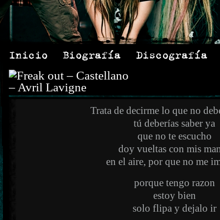
Trata de decirme lo que no deb
tú deberías saber ya
que no te escucho
doy vueltas con mis ma
en el aire, por que no me i
porque tengo razon
estoy bien
solo flipa y dejalo ir