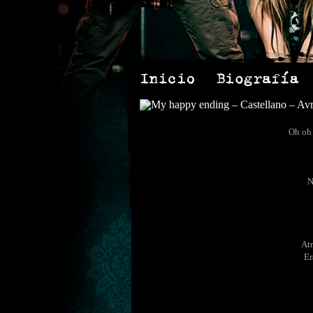
Oh oh 
N
Atr
Er