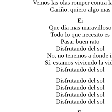
Vemos las olas romper contra la
Cariño, quiero algo mas
Ei
Que día mas maravilloso
Todo lo que necesito es
Pasar buen rato
Disfrutando del sol
No, no tenemos a donde i
Sí, estamos viviendo la vi
Disfrutando del sol
Disfrutando del sol
Disfrutando del sol
Disfrutando del sol
Disfrutando del sol