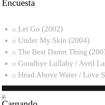
¿Desde qué era eres fan de
Let Go (2002)
Under My Skin (2004)
The Best Damn Thing (200
Goodbye Lullaby / Avril L
Head Above Water / Love S