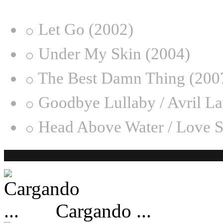
Let Go (2002)
Under My Skin (2004)
The Best Damn Thing (200
Goodbye Lullaby / Avril L
Head Above Water / Love S
Cargando ...