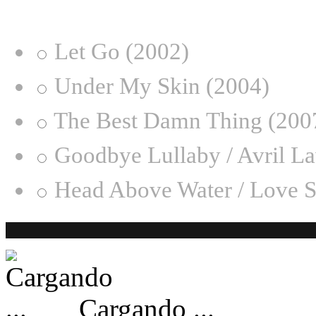
¿Desde qué era eres fan de
Let Go (2002)
Under My Skin (2004)
The Best Damn Thing (200
Goodbye Lullaby / Avril L
Head Above Water / Love S
Cargando ...