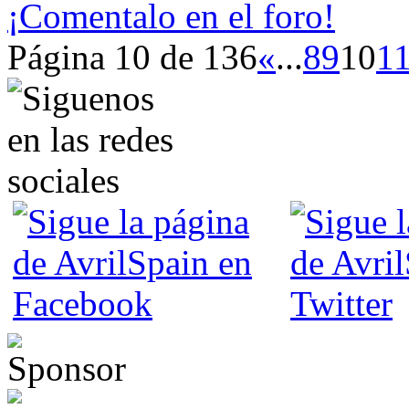
¡Comentalo en el foro!
Página 10 de 136
«
...
8
9
10
1