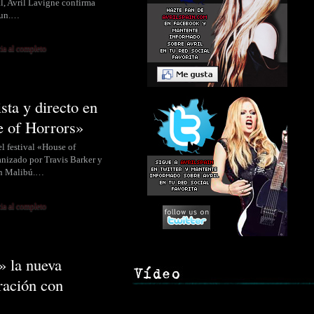
, Avril Lavigne confirma
Sun.…
cia al completo
sta y directo en
 of Horrors»
l festival «House of
anizado por Travis Barker y
en Malibú.…
cia al completo
 la nueva
ración con