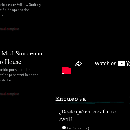
ación entre Willow Smith y
ción de apenas dos
link…
cia al completo
y Mod Sun cenan
o House
ocido por su nombre
or los paparazzi la noche
o de los…
cia al completo
¿Desde qué era eres fan de
Avril?
Let Go (2002)