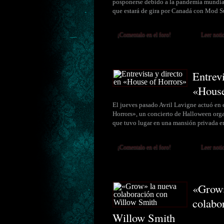
posponerse debido a la pandemia mundial
que estará de gira por Canadá con Mod 
¡Comentalo en el foro!
Leer noti
Entrevi
«House
El jueves pasado Avril Lavigne actuó en e
Horrors», un concierto de Halloween org
que tuvo lugar en una mansión privada 
¡Comentalo en el foro!
Leer noti
«Grow»
colabo
Willow Smith