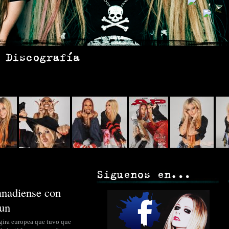
anadiense con
un
a gira europea que tuvo que