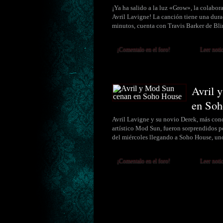
¡Ya ha salido a la luz «Grow», la colabor
Avril Lavigne! La canción tiene una dura
minutos, cuenta con Travis Barker de B
¡Comentalo en el foro!
Leer noti
Avril 
en Soh
Avril Lavigne y su novio Derek, más con
artístico Mod Sun, fueron sorprendidos p
del miércoles llegando a Soho House, un
¡Comentalo en el foro!
Leer noti