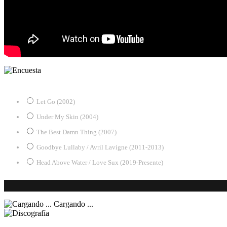
¿Desde qué era eres fan de Avril?
Let Go (2002)
Under My Skin (2004)
The Best Damn Thing (2007)
Goodbye Lullaby / Avril Lavigne (2011-2013)
Head Above Water / Love Sux (2019-Presente)
Cargando ...