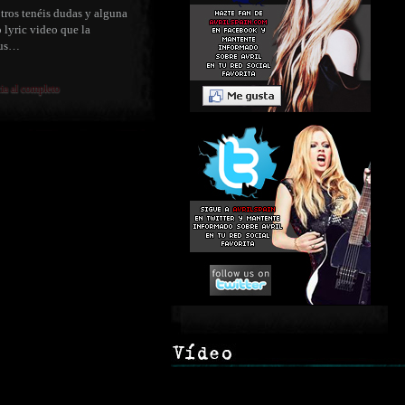
ros tenéis dudas y alguna
o lyric video que la
sus…
cia al completo